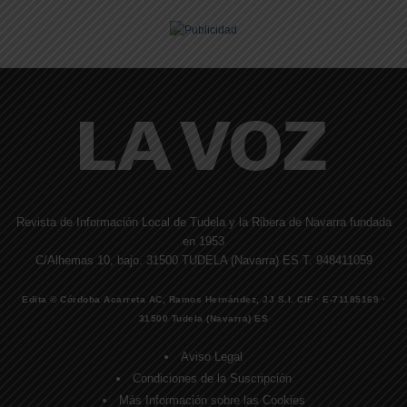
Revista de Información Local de Tudela y la Ribera de Navarra fundada
en 1953
C/Alhemas 10, bajo. 31500 TUDELA (Navarra) ES T. 948411059
Edita © Córdoba Acarreta AC, Ramos Hernández, JJ S.I. CIF · E-71185169 ·
31500 Tudela (Navarra) ES
Aviso Legal
Condiciones de la Suscripción
Más Información sobre las Cookies