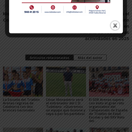
Artículo anterior
Artículo siguiente
Mejoras en el colegio
Consorcio EDER impulsa el
Compañía de María
emprendimiento
apoyando la puesta en
marcha de 139 nuevas
actividades en 2025
Artículos relacionados
Más del autor
La Escuela del Triatlón
César Monasterio será
El SDR Arenas supera
Arenas regresa de
el entrenador del C.D.
con éxito el gran reto
Calahorra con dos
Tudelano: «Queremos
organizativo del
bronces nacionales
un equipo que ilusione y
Campeonato de España
vaya a por los partidos»
de Triatlón de Edad
Escolar y del XXV Reto
del...