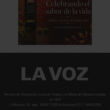
Revista de Información Local de Tudela y la Ribera de Navarra fundada
en 1953
C/Alhemas 10, bajo. 31500 TUDELA (Navarra) ES T. 948411059