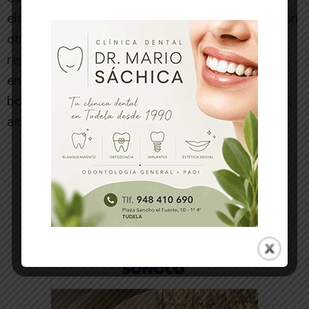
elaboran en la escuela y los residentes prepararon
otras recetas. Y también la promesa de volver a
repetir actividades porque los chicos se fueron
encantados y para los residentes ha sido muy
bonito recibir esas visitas y cariño de los chicos»,
asegura la directora de la residencia.
-- Publicidad --