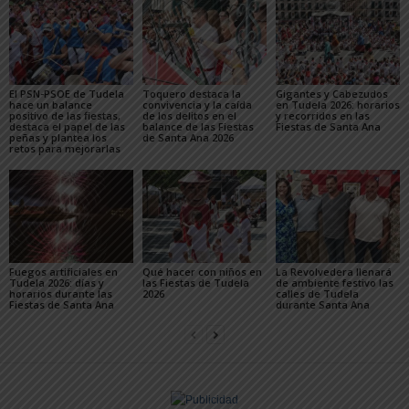
El PSN-PSOE de Tudela
Toquero destaca la
Gigantes y Cabezudos
hace un balance
convivencia y la caída
en Tudela 2026: horarios
positivo de las fiestas,
de los delitos en el
y recorridos en las
destaca el papel de las
balance de las Fiestas
Fiestas de Santa Ana
peñas y plantea los
de Santa Ana 2026
retos para mejorarlas
Fuegos artificiales en
Qué hacer con niños en
La Revolvedera llenará
Tudela 2026: días y
las Fiestas de Tudela
de ambiente festivo las
horarios durante las
2026
calles de Tudela
Fiestas de Santa Ana
durante Santa Ana