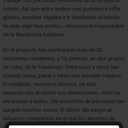
trabajar con personas residentes en un proyecto
común. Así que entre ambos nos pusimos a inflar
globos, envolver regalos e ir diseñando el balcón,
ha sido algo muy bonito», reconoce la responsable
de la Residencia tudelana.
En el proyecto han participado más de 20
residentes residentes. y 16 jóvenes, en dos grupos
de ocho, de la Fundación. Entre unos y otros han
cortado lazos, papel y otros han envuelto regalos.
El resultado, reconoce Moreno, ha sido
espectacular en todas sus dimensiones. «Nos ha
encantado a todos. Del encuentro de personas han
surgido muchas cosas. El último día surgió un
almuerzo compartido en el que los alumnos de
cocina trajeron algunos los productos que