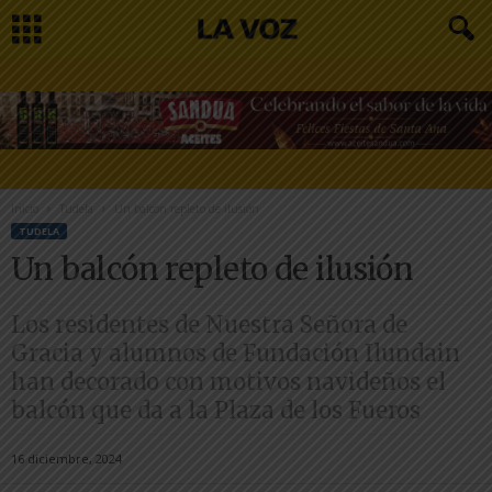
Inicio
Tudela
Un balcón repleto de ilusión
TUDELA
Un balcón repleto de ilusión
Los residentes de Nuestra Señora de
Gracia y alumnos de Fundación Ilundain
han decorado con motivos navideños el
balcón que da a la Plaza de los Fueros
16 diciembre, 2024