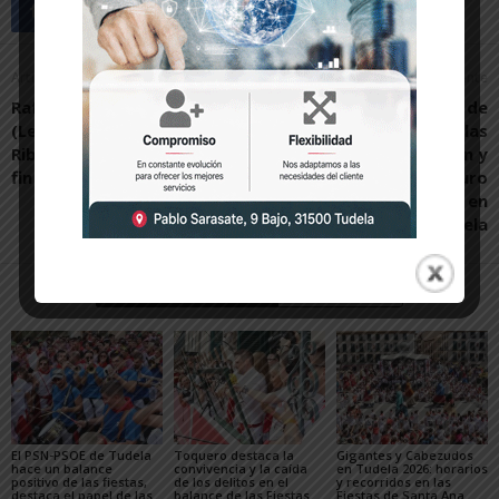
Artículo anterior
Artículo siguiente
Rafa: "Desde Riga
Se insta al Gobierno de
(Letonia) sigo al C.D.
Navarra a concretar las
Ribaforada y sufro cada
líneas de actuación y
fin de semana con él"
desarrollo del futuro
campus de la UPNA en
Tudela
Artículos relacionados
Más del autor
El PSN-PSOE de Tudela
Toquero destaca la
Gigantes y Cabezudos
hace un balance
convivencia y la caída
en Tudela 2026: horarios
positivo de las fiestas,
de los delitos en el
y recorridos en las
destaca el papel de las
balance de las Fiestas
Fiestas de Santa Ana