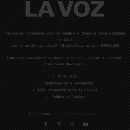
Revista de Información Local de Tudela y la Ribera de Navarra fundada
en 1953
C/Alhemas 10, bajo. 31500 TUDELA (Navarra) ES T. 948411059
Edita © Córdoba Acarreta AC, Ramos Hernández, JJ S.I. CIF · E-71185169 ·
31500 Tudela (Navarra) ES
Aviso Legal
Condiciones de la Suscripción
Más Información sobre las Cookies
Política de Cookies
Contáctanos:
direccion@lavozdelaribera.es