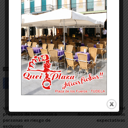
ETIQUETAS
RED DE CIUDADES AMIGAS DE LAS PERSONAS MAYORES
Artículo anterior
Artículo siguiente
Villa Javier refuerza su
Tarazona abre su Feria del
proyecto de formación a
Automóvil con buenas
personas en riesgo de
expectativas
exclusión