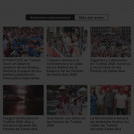
Artículos relacionados
Más del autor
El PSN-PSOE de Tudela
Toquero destaca la
Gigantes y Cabezudos
hace un balance
convivencia y la caída
en Tudela 2026: horarios
positivo de las fiestas,
de los delitos en el
y recorridos en las
destaca el papel de las
balance de las Fiestas
Fiestas de Santa Ana
peñas y plantea los
de Santa Ana 2026
retos para mejorarlas
Fuegos artificiales en
Qué hacer con niños en
La Revolvedera llenará
Tudela 2026: días y
las Fiestas de Tudela
de ambiente festivo las
horarios durante las
2026
calles de Tudela
Fiestas de Santa Ana
durante Santa Ana