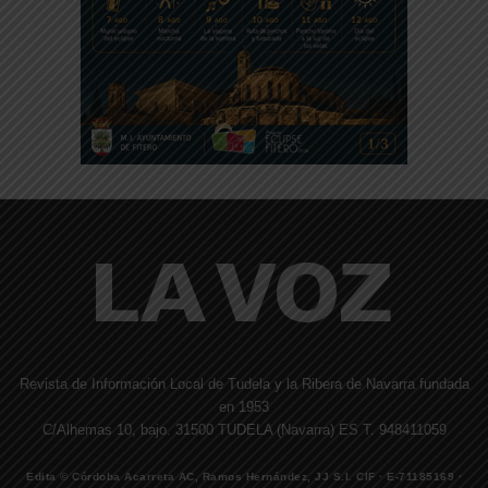
Revista de Información Local de Tudela y la Ribera de Navarra fundada
en 1953
C/Alhemas 10, bajo. 31500 TUDELA (Navarra) ES T. 948411059
Edita © Córdoba Acarreta AC, Ramos Hernández, JJ S.I. CIF · E-71185169 ·