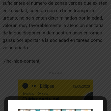
suficientes el número de zonas verdes que existen
en la ciudad, cuentan con un buen transporte
urbano, no se sienten discriminados por la edad,
valoran muy favorablemente la atención sanitaria
de la que disponen y demuestran unas enromes
ganas por aportar a la sociedad en tareas como
voluntariado.
[/ihc-hide-content]
-- Publicidad --