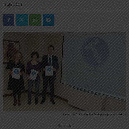
13 abril, 2018
Eva Búmbury, Marisa Marqués y Toño Lahoz
-- Publicidad --