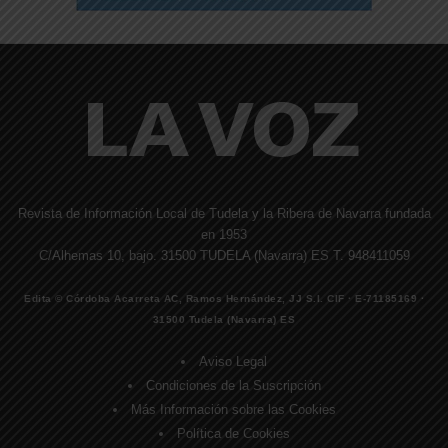
Revista de Información Local de Tudela y la Ribera de Navarra fundada
en 1953
C/Alhemas 10, bajo. 31500 TUDELA (Navarra) ES T. 948411059
Edita © Córdoba Acarreta AC, Ramos Hernández, JJ S.I. CIF · E-71185169 ·
31500 Tudela (Navarra) ES
Aviso Legal
Condiciones de la Suscripción
Más Información sobre las Cookies
Política de Cookies