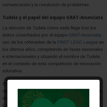
comunicación y la resolución de problemas.
Tudela y el papel del equipo GRAT-Anunciata
La elección de Tudela como sede llega tras los
éxitos cosechados por el equipo
GRAT-Anunciata,
uno de los referentes de la
FIRST LEGO League
en
los últimos años, compitiendo en fases nacionales
e internacionales y situando el nombre de Tudela
en el contexto de esta competición de innovación
educativa.
El torneo de Tudela es uno de los 34
clasificatorios que se van a desarrollar en España
en esta 24ª edición de la FIRST® LEGO® League
España. Los equipos que se clasifiquen