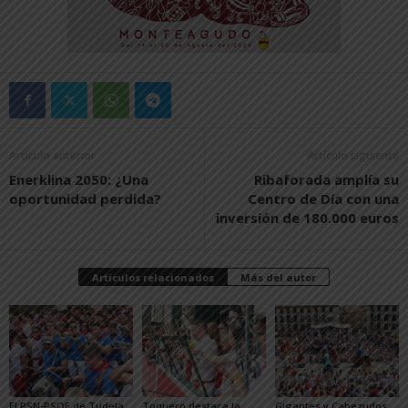
Artículo anterior
Artículo siguiente
Enerklina 2050: ¿Una
Ribaforada amplía su
oportunidad perdida?
Centro de Día con una
inversión de 180.000 euros
Artículos relacionados
Más del autor
El PSN-PSOE de Tudela
Toquero destaca la
Gigantes y Cabezudos