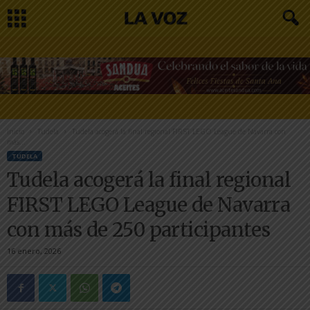
Inicio
Tudela
Tudela acogerá la final regional FIRST LEGO League de Navarra con
más...
TUDELA
Tudela acogerá la final regional
FIRST LEGO League de Navarra
con más de 250 participantes
16 enero, 2026