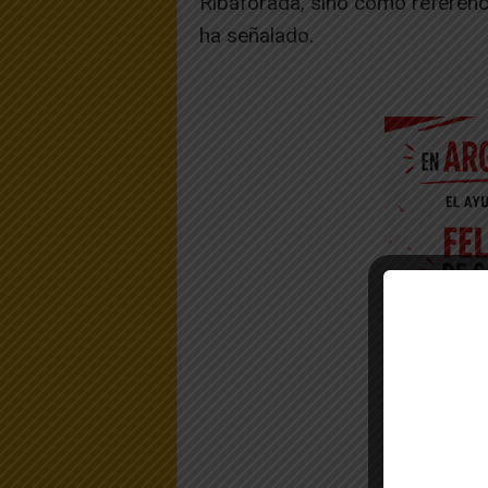
Ribaforada, sino como referenci
ha señalado.