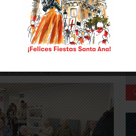
te en una nueva sala polivalente, fruto de
euros, de los cuales 105.000 han sido
o de Derechos Sociales del Gobierno de
 con fondos propios del Ayuntamiento. Calvo
a apuesta por los servicios públicos de
 administraciones para dotar a localidades,
o, de servicios dignos”.