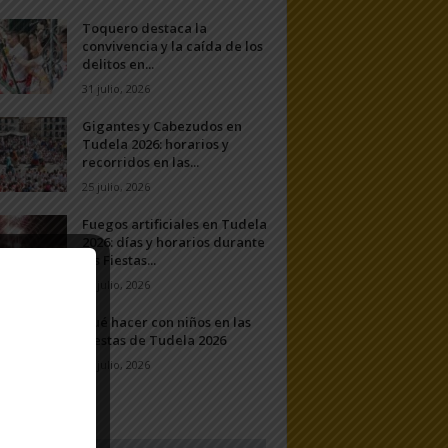
Toquero destaca la
convivencia y la caída de los
delitos en...
31 julio, 2026
Gigantes y Cabezudos en
Tudela 2026: horarios y
recorridos en las...
25 julio, 2026
Fuegos artificiales en Tudela
2026: días y horarios durante
las Fiestas...
24 julio, 2026
Qué hacer con niños en las
Fiestas de Tudela 2026
23 julio, 2026