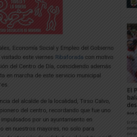
les, Economía Social y Empleo del Gobierno
visitado este viernes
Ribaforada
con motivo
ción del Centro de Día, coincidiendo además
sta en marcha de este servicio municipal
res.
El 
bal
cia del alcalde de la localidad, Tirso Calvo,
des
 pionero del centro, recordando que fue uno
Ana 
s impulsados por un ayuntamiento en
El PS
do en nuestros mayores, no solo para
positi
por un