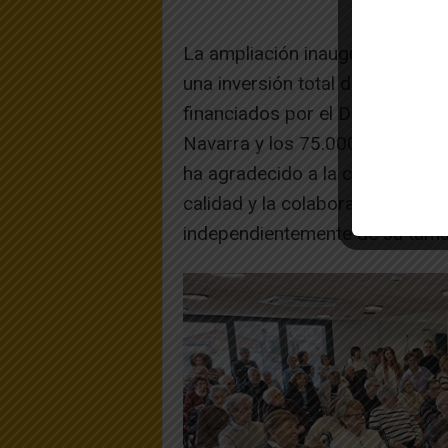
La ampliación inaugurada consis
una inversión total de 180.000 
financiados por el Departament
Navarra y los 75.000 restantes
ha agradecido a la consejera “l
calidad y la colaboración entre
independientemente de su tamañ