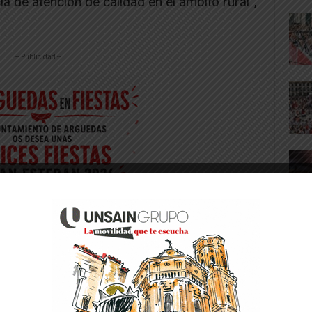
a de atención de calidad en el ámbito rural”,
-- Publicidad --