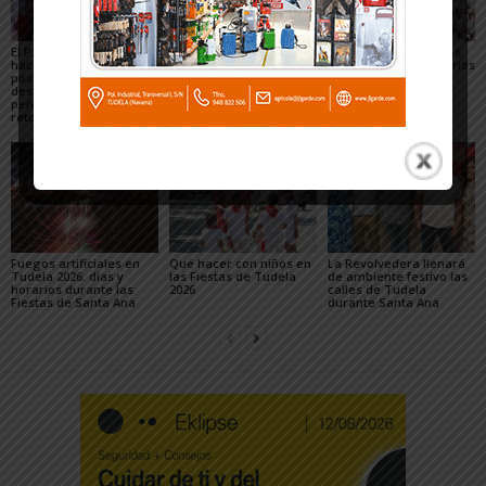
El PSN-PSOE de Tudela
Toquero destaca la
Gigantes y Cabezudos
hace un balance
convivencia y la caída
en Tudela 2026: horarios
positivo de las fiestas,
de los delitos en el
y recorridos en las
destaca el papel de las
balance de las Fiestas
Fiestas de Santa Ana
peñas y plantea los
de Santa Ana 2026
retos para mejorarlas
Fuegos artificiales en
Qué hacer con niños en
La Revolvedera llenará
Tudela 2026: días y
las Fiestas de Tudela
de ambiente festivo las
horarios durante las
2026
calles de Tudela
Fiestas de Santa Ana
durante Santa Ana