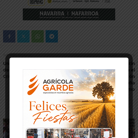
Artículo anterior
Artículo siguiente
Un libro honra los 400 años
Las hermanas Sanmartín
de devoción al Santo
logran plaza para el
Cristo de Cortes
Europeo de Maratón
representando a España
en piragüismo
Artículos relacionados
Más del autor