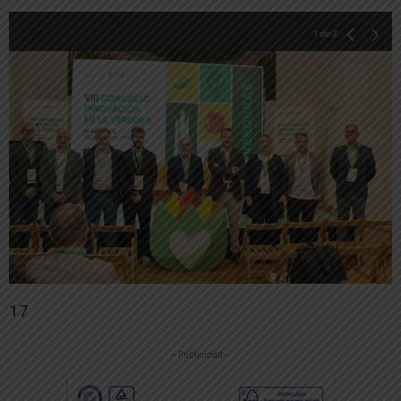
1
de 3
17
-- Publicidad --