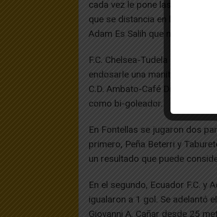
cada vez le pone las cosas más 
que se distancia en la Clasifi
Adam Es Salih que marcaron se
F.C. Chelsea-Tudela se deshizo 
endosarle una manita. El faroli
C.D. Ambato-Café Diamante por 2
como bi-goleador.
En Fontellas se jugaron dos par
primero, Peña Beterri y Taburet
un resultado que puede conside
En el segundo, Ecuador F.C. y 
igualaron a 1 gol. Se adelantó
Giovanni A. Cañar desde 25 met