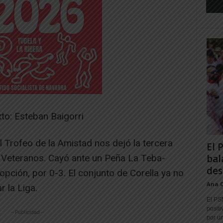
xto: Esteban Baigorri
 Trofeo de la Amistad nos dejó la tercera
El 
 Veteranos. Cayó ante un Peña La Teba-
bal
des
opción, por 0-3. El conjunto de Corella ya no
Ana 
 la Liga.
El PS
positi
-- Publicidad --
por un