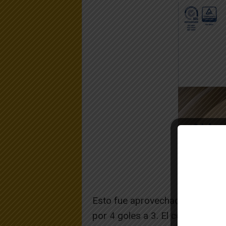
Esto fue aprovechado por Huma
por 4 goles a 3. El conjunto «j