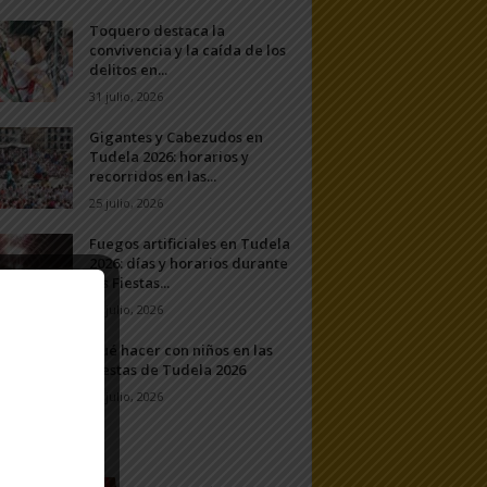
Toquero destaca la
convivencia y la caída de los
delitos en...
31 julio, 2026
Gigantes y Cabezudos en
Tudela 2026: horarios y
recorridos en las...
25 julio, 2026
Fuegos artificiales en Tudela
2026: días y horarios durante
las Fiestas...
24 julio, 2026
Qué hacer con niños en las
Fiestas de Tudela 2026
23 julio, 2026