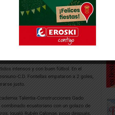
difíciles a sus rivales. Los goles de Humar,
cación, fueron obra de Mohamed Chimaicha y
ndos dobletes.
de su adversario con rotundidad al
llo rojo, Impotusa-Peña La Jota, ganó a
-4 y que tuvo a su jugador, Jorge, Calvillo
tidos intensos y con buen fútbol. En el
esniuno-C.D. Fontellas empataron a 2 goles,
rarse justo.
Academia Talentia-Construcciones Gado
 el combinado ecuatoriano con un golazo de
ros. Igualó Rubén Calonge, poco después,