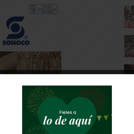
r-Los Nevot, que venció a Jisman-Alintu
ismaniano» sigue creciendo poco a poco y