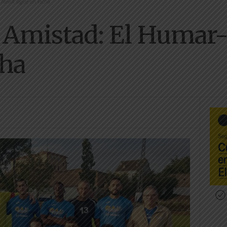
 Nevot sigue en racha
a Amistad: El Humar
cha