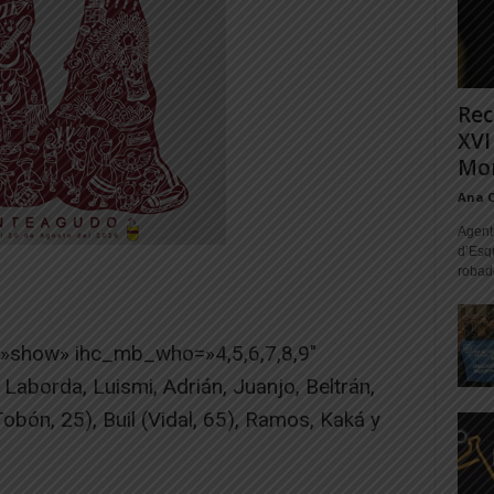
Rec
XVI
Mon
Ana 
Agente
d’Esq
robad
=»show» ihc_mb_who=»4,5,6,7,8,9″
aborda, Luismi, Adrián, Juanjo, Beltrán,
Tobón, 25), Buil (Vidal, 65), Ramos, Kaká y