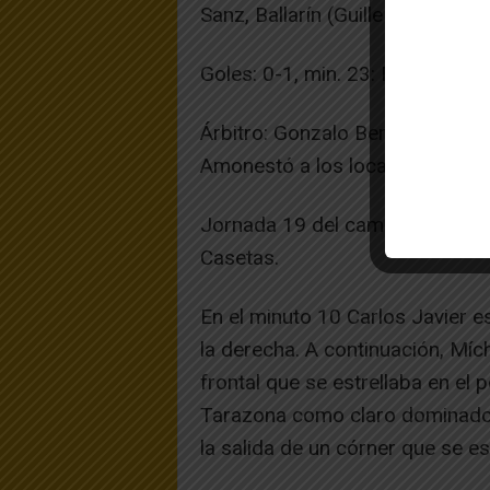
Sanz, Ballarín (Guille Alonso, 8
Goles: 0-1, min. 23: Frau.
Árbitro: Gonzalo Benito, asistid
Amonestó a los locales Esteban y
Jornada 19 del campeonato en 
Casetas.
En el minuto 10 Carlos Javier 
la derecha. A continuación, Mí
frontal que se estrellaba en el
Tarazona como claro dominador 
la salida de un córner que se est