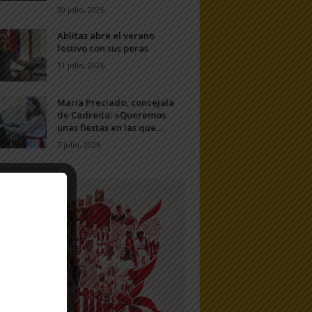
20 julio, 2026
Ablitas abre el verano
festivo con sus peras
11 julio, 2026
María Preciado, concejala
de Cadreita: «Queremos
unas fiestas en las que...
7 julio, 2026