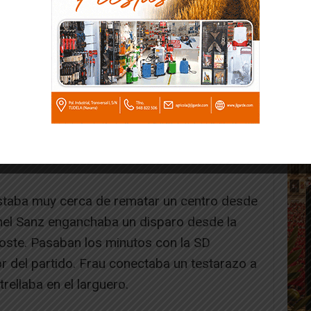
7), Frau, Pepo y Moha (Nami, 77).
o por Mediavilla Pellicena y Blasco Val.
 Beltrán y al visitante Carlos Javier.
la que la SD Tarazona se deplazaba hasta
estaba muy cerca de rematar un centro desde
chel Sanz enganchaba un disparo desde la
 poste. Pasaban los minutos con la SD
del partido. Frau conectaba un testarazo a
rellaba en el larguero.