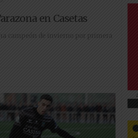
tas
Tarazona en Casetas
ma campeón de invierno por primera