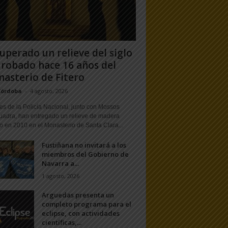
uperado un relieve del siglo
 robado hace 16 años del
asterio de Fitero
Córdoba
-
4 agosto, 2026
s de la Policía Nacional, junto con Mossos
uadra, han entregado un relieve de madera
o en 2010 en el Monasterio de Santa Clara...
Fustiñana no invitará a los
miembros del Gobierno de
Navarra a...
1 agosto, 2026
Arguedas presenta un
completo programa para el
eclipse, con actividades
científicas,...