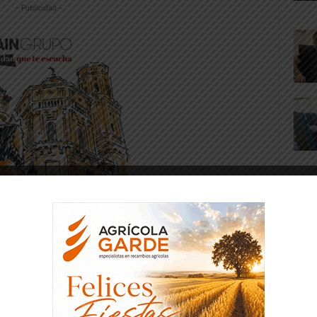
-- Publicidad --
onio, Carlos Javier, Roy (Canty, 87), Míchel