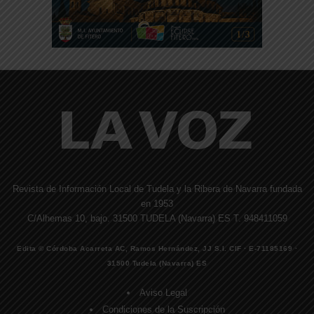
Revista de Información Local de Tudela y la Ribera de Navarra fundada
en 1953
C/Alhemas 10, bajo. 31500 TUDELA (Navarra) ES T. 948411059
Edita © Córdoba Acarreta AC, Ramos Hernández, JJ S.I. CIF · E-71185169 ·
31500 Tudela (Navarra) ES
Aviso Legal
Condiciones de la Suscripción