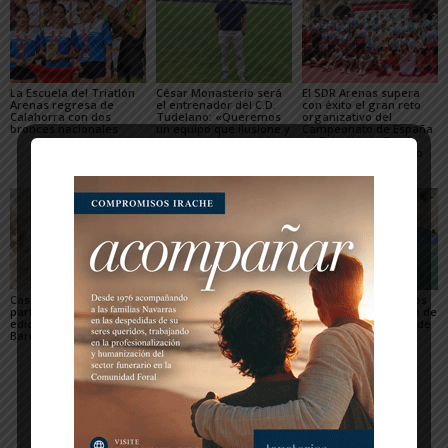
La Escuela del Triatlón
César Monasterio será
El SDR Arenas supera
Arenas regresa de
el entrenador del C.D.
con éxito el gran reto
Calahorra con dos
Tudelano: «Queremos
organizativo del
bronces nacionales
un equipo que ilusione y
Campeonato de España
vaya a por los partidos»
de Triatlón de Edad
Escolar y del XXV Reto
del...
Casi 800 ciclistas
El Club de piragüismo
Tres judocas navarros
participaron en la 27ª
Ebrokayak de Tudela
del Gimnasio Shogun de
edición de la Extreme
brilla en el Campeonato
Fitero, en el campus de
Bardenas de Arguedas
de España de Ríos en el
judo de Llanes
Cinca