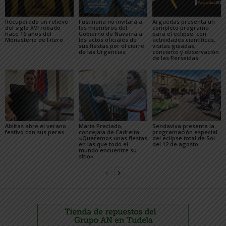
Recuperado un relieve
Fustiñana no invitará a
Arguedas presenta un
del siglo XVI robado
los miembros del
completo programa
hace 16 años del
Gobierno de Navarra a
para el eclipse, con
Monasterio de Fitero
los actos oficiales de
actividades científicas,
sus fiestas por el cierre
visitas guiadas,
de las Urgencias
concierto y observación
de las Perseidas
Ablitas abre el verano
María Preciado,
Sendaviva presenta la
festivo con sus peras
concejala de Cadreita:
programación especial
«Queremos unas fiestas
del eclipse total de Sol
en las que todo el
del 12 de agosto
mundo encuentre su
sitio»