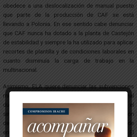
obedece a una deslocalización de manual puesto
que parte de la producción de CAF se está
llevando a Polonia. En ese sentido cabe denunciar
que CAF nunca ha dotado a la planta de Castejón
de estabilidad y siempre la ha utilizado para aplicar
recortes de plantilla y de condiciones laborales en
cuanto disminuía la carga de trabajo en la
multinacional.
Asimismo, ELA quiere denunciar las subvenciones
millonarias que ha recibido esta multinacional
durante los últimos años. Ante esta situación, el
sindicato considera imprescindible la aprobación
de una ley para evitar deslocalizaciones de
empresas beneficiadas por ayudas públicas. El