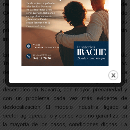
reciente cierre de Gamesa Aoiz o el anuncio de
CAF pone en evidencia la falta de escrúpulos de
estas multinacionales que se benefician de ayudas
públicas para luego despedir a sus plantillas sin
importarle el futuro de sus familias.
En caso de que se materializase el cierre de
Trenasa más de 100 trabajadores y trabajadoras
de la Ribera perderían su puesto de trabajo. La
Ribera es una de las zonas más castigadas por el
desempleo en Navarra, con mayor precariedad y
con un problema cada vez más evidente de
deslocalización. El modelo industrial ligado al
sector agropecuario y conservero no garantiza, en
la mayoría de los casos, condiciones dignas. La