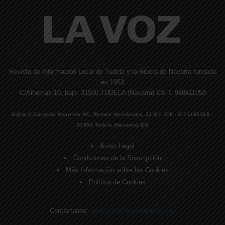
Revista de Información Local de Tudela y la Ribera de Navarra fundada
en 1953
C/Alhemas 10, bajo. 31500 TUDELA (Navarra) ES T. 948411059
Edita © Córdoba Acarreta AC, Ramos Hernández, JJ S.I. CIF · E-71185169 ·
31500 Tudela (Navarra) ES
Aviso Legal
Condiciones de la Suscripción
Más Información sobre las Cookies
Política de Cookies
Contáctanos:
direccion@lavozdelaribera.es