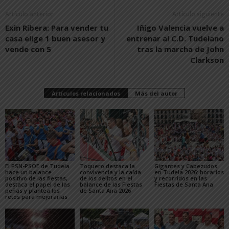
Artículo anterior
Artículo siguiente
Exin Ribera: Para vender tu
Iñigo Valencia vuelve a
casa elige 1 buen asesor y
entrenar al C.D. Tudelano
vende con 5
tras la marcha de John
Clarkson
Artículos relacionados
Más del autor
El PSN-PSOE de Tudela
Toquero destaca la
Gigantes y Cabezudos
hace un balance
convivencia y la caída
en Tudela 2026: horarios
positivo de las fiestas,
de los delitos en el
y recorridos en las
destaca el papel de las
balance de las Fiestas
Fiestas de Santa Ana
peñas y plantea los
de Santa Ana 2026
retos para mejorarlas