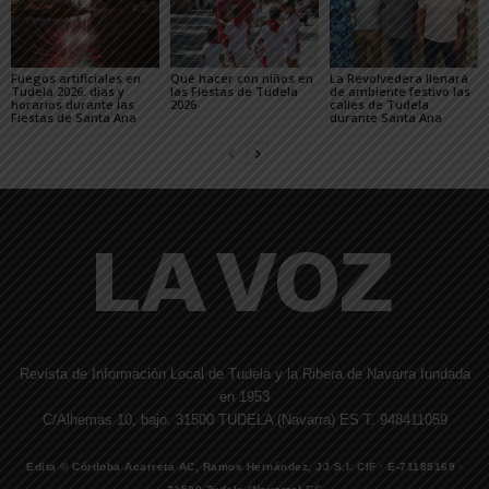
Fuegos artificiales en
Qué hacer con niños en
La Revolvedera llenará
Tudela 2026: días y
las Fiestas de Tudela
de ambiente festivo las
horarios durante las
2026
calles de Tudela
Fiestas de Santa Ana
durante Santa Ana
Revista de Información Local de Tudela y la Ribera de Navarra fundada
en 1953
C/Alhemas 10, bajo. 31500 TUDELA (Navarra) ES T. 948411059
Edita © Córdoba Acarreta AC, Ramos Hernández, JJ S.I. CIF · E-71185169 ·