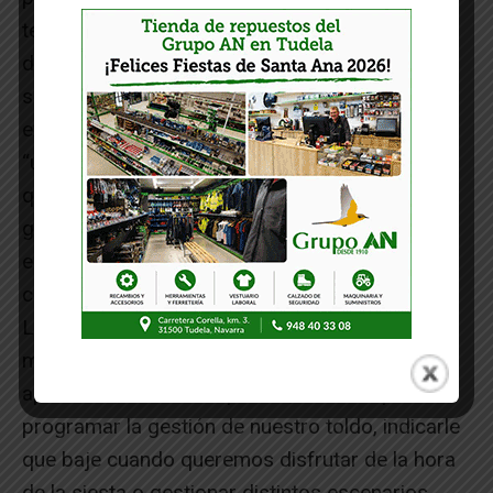
te ofrece la oportunidad de disfrutar del
desembarco de las nuevas tecnologías en el
sector con un 25% de descuento. Se trata,
explica Fran Lapuente, del sistema Connexoon,
“un sistema de gestión que a través de una app
que descargamos al móvil nos va a permitir
gestionar un toldo motorizado estemos donde
estemos, gracias al sistema IO de Somfy y la
conexión de nuestro hogar a internet”.
La conectividad nos va a permitir disfrutar con
mayor confort de nuestro hogar ya que la
aplicación, destaca Lapeunte, nos va a permitir
programar la gestión de nuestro toldo, indicarle
que baje cuando queremos disfrutar de la hora
de la siesta o gestionar distintos escenarios