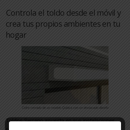
Controla el toldo desde el móvil y
crea tus propios ambientes en tu
hogar
Cofre cerrado de un modelo Qubica con un destacado diseño
Toldos Serrano apuesta en sus instalaciones
por los automatismos Somfy y esta temporada