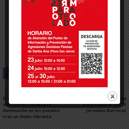
Artículo anterior
Artículo siguiente
El Ribera Navarra FS se
Villafranca se transforma
alza con el Trofeo ATP
para celebrar sus XI
Iluminación en los penaltis
Jornadas Barrocas
tras un duelo vibrante