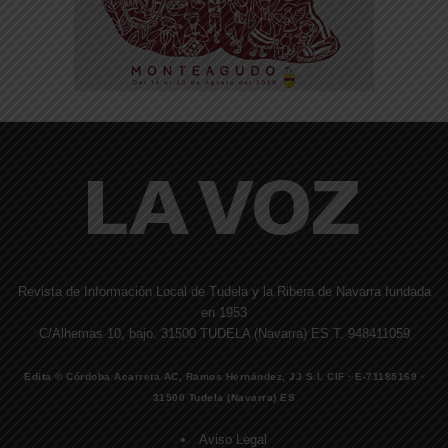
Revista de Información Local de Tudela y la Ribera de Navarra fundada
en 1953
C/Alhemas 10, bajo. 31500 TUDELA (Navarra) ES T. 948411059
Edita © Córdoba Acarreta AC, Ramos Hernández, JJ S.I. CIF · E-71185169 ·
31500 Tudela (Navarra) ES
Aviso Legal