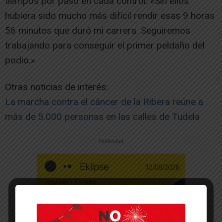
tiempos por paso en cada control. «Sin ellos
hubiera sido mucho más difícil rendir esas 9 horas
56 minutos que duró mi carrera. Seguiremos
trabajando para conseguir el primer peldaño del
podio.»
Otras noticias de interés:
La marcha contra el cáncer de la Ribera reúne a
más de 5.000 personas en las calles de Tudela
-- Publicidad --