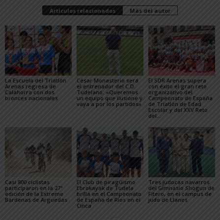
Artículos relacionados
Más del autor
La Escuela del Triatlón
César Monasterio será
El SDR Arenas supera
Arenas regresa de
el entrenador del C.D.
con éxito el gran reto
Calahorra con dos
Tudelano: «Queremos
organizativo del
bronces nacionales
un equipo que ilusione y
Campeonato de España
vaya a por los partidos»
de Triatlón de Edad
Escolar y del XXV Reto
del...
Casi 800 ciclistas
El Club de piragüismo
Tres judocas navarros
participaron en la 27ª
Ebrokayak de Tudela
del Gimnasio Shogun de
edición de la Extreme
brilla en el Campeonato
Fitero, en el campus de
Bardenas de Arguedas
de España de Ríos en el
judo de Llanes
Cinca