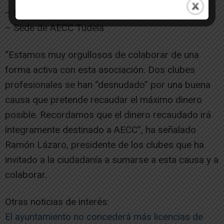
– Estadio Ciudad de Tudela
– Sede de AECC Tudela
“Estamos muy orgullosos de colaborar de una
forma activa con esta asociación. Dos clubes
profesionales se han “desnudado” por una buena
causa que pretende recaudar el máximo dinero
posible. Recordamos que el dinero recaudado irá
íntegramente destinado a AECC”, ha señalado
Ramón Lázaro, presidente de los clubes que ha
invitado a la ciudadanía a sumarse a esta causa y a
colaborar.
Otras noticias de interés:
El ayuntamiento no concederá más licencias de