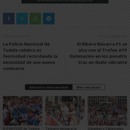
Artículo anterior
Artículo siguiente
La Policía Nacional de
El Ribera Navarra FS se
Tudela celebra su
alza con el Trofeo ATP
festividad recordando la
Iluminación en los penaltis
necesidad de una nueva
tras un duelo vibrante
comisaría
Artículos relacionados
Más del autor
El PSN-PSOE de Tudela
Toquero destaca la
Gigantes y Cabezudos