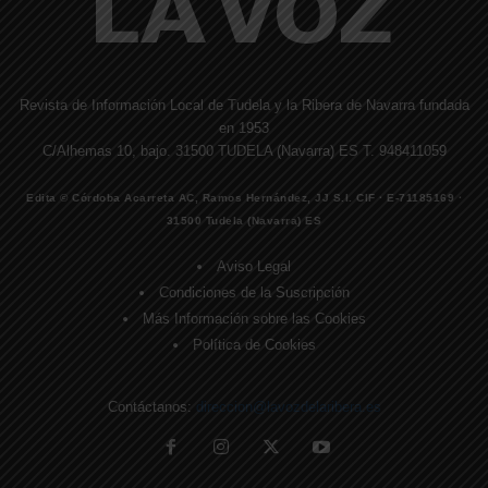
Revista de Información Local de Tudela y la Ribera de Navarra fundada
en 1953
C/Alhemas 10, bajo. 31500 TUDELA (Navarra) ES T. 948411059
Edita © Córdoba Acarreta AC, Ramos Hernández, JJ S.I. CIF · E-71185169 ·
31500 Tudela (Navarra) ES
Aviso Legal
Condiciones de la Suscripción
Más Información sobre las Cookies
Política de Cookies
Contáctanos:
direccion@lavozdelaribera.es