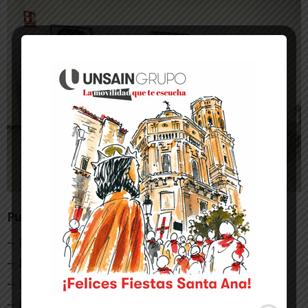
Puntos de Venta
– Bar Eva III
– Fruterías Jomer
– Librería Castilla
– Centro Médico La Ribera