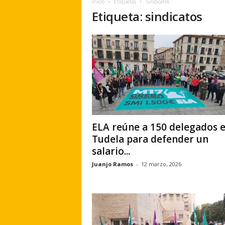
Inicio
Etiquetas
Sindicatos
e
Etiqueta: sindicatos
r
a
.
e
s
ELA reúne a 150 delegados 
Tudela para defender un
salario...
Juanjo Ramos
-
12 marzo, 2026