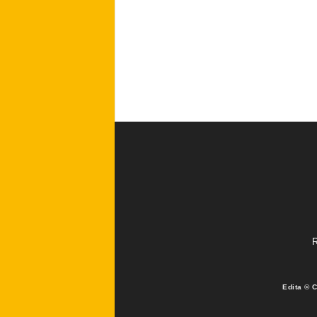
R
Edita © 