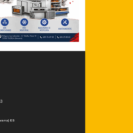
53
varra) ES