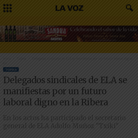
Inicio
Tudela
Delegados sindicales de ELA se manifiestas por un futuro laboral digno
en...
TUDELA
Delegados sindicales de ELA se
manifiestas por un futuro
laboral digno en la Ribera
En los actos ha participado el secretario
general de ELA Adolfo Muñoz "Txiki"