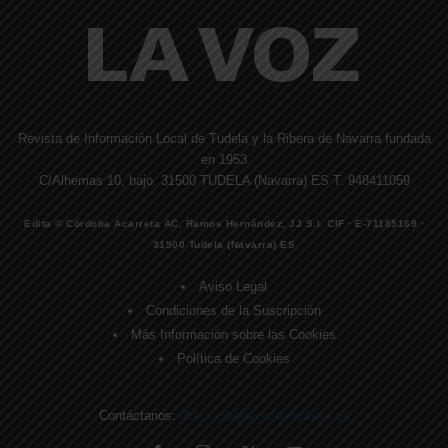
Revista de Información Local de Tudela y la Ribera de Navarra fundada
en 1953
C/Alhemas 10, bajo. 31500 TUDELA (Navarra) ES T. 948411059
Edita © Córdoba Acarreta AC, Ramos Hernández, JJ S.I. CIF · E-71185169 ·
31500 Tudela (Navarra) ES
Aviso Legal
Condiciones de la Suscripción
Más Información sobre las Cookies
Política de Cookies
Contáctanos:
direccion@lavozdelaribera.es