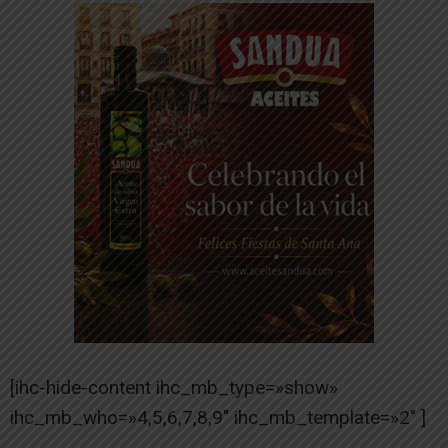
[ihc-hide-content ihc_mb_type=»show»
ihc_mb_who=»4,5,6,7,8,9″ ihc_mb_template=»2″ ]