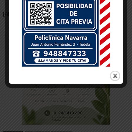
[/ihc-hide-content]
-- Publicidad --