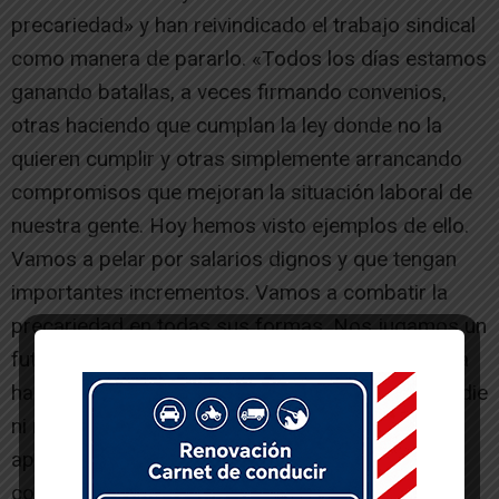
precariedad» y han reivindicado el trabajo sindical
como manera de pararlo. «Todos los días estamos
ganando batallas, a veces firmando convenios,
otras haciendo que cumplan la ley donde no la
quieren cumplir y otras simplemente arrancando
compromisos que mejoran la situación laboral de
nuestra gente. Hoy hemos visto ejemplos de ello.
Vamos a pelar por salarios dignos y que tengan
importantes incrementos. Vamos a combatir la
precariedad en todas sus formas. Nos jugamos un
futuro laboral digno en la ribera, y si no salimos a
hacerlo nosotros y nosotras, no lo va a hacer nadie
ni nos lo van a regalar. Tenemos un reto
apasionante y mucho trabajo por delante», han
concluído.