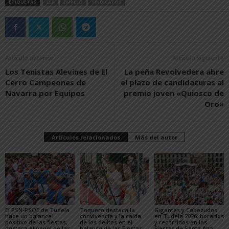
ETIQUETAS
ELA
EMPLEO
SINDICATOS
Artículo anterior
Artículo siguiente
Los Tenistas Alevines de El
La peña Revolvedera abre
Cerro Campeones de
el plazo de candidaturas al
Navarra por Equipos
premio joven «Quiosco de
Oro»
Artículos relacionados
Más del autor
El PSN-PSOE de Tudela
Toquero destaca la
Gigantes y Cabezudos
hace un balance
convivencia y la caída
en Tudela 2026: horarios
positivo de las fiestas,
de los delitos en el
y recorridos en las
destaca el papel de las
balance de las Fiestas
Fiestas de Santa Ana