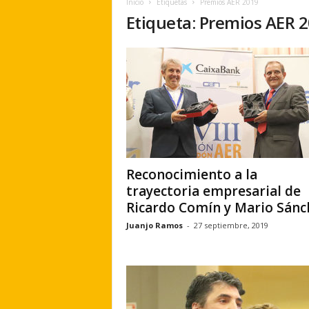
Inicio
Etiquetas
Premios AER 2019
e
Etiqueta: Premios AER 
r
a
.
e
s
Reconocimiento a la
trayectoria empresarial de
Ricardo Comín y Mario Sánc
Juanjo Ramos
-
27 septiembre, 2019