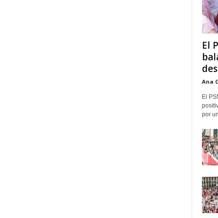
El 
bal
des
Ana 
El PS
positi
por un