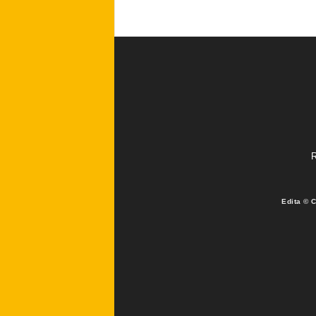
R
Edita © 