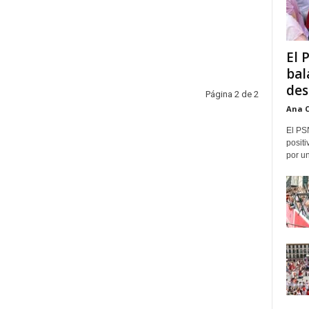
El 
bal
des
Página 2 de 2
Ana 
El PS
positi
por un