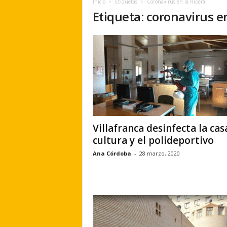
Inicio
Etiquetas
Coronavirus en la Ribera
e
Etiqueta: coronavirus e
r
a
.
e
s
Villafranca desinfecta la cas
cultura y el polideportivo
Ana Córdoba
-
28 marzo, 2020