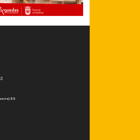
53
varra) ES