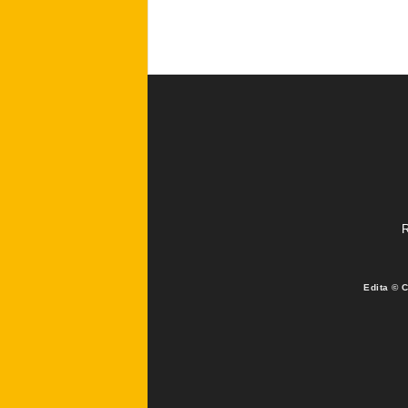
R
Edita © 