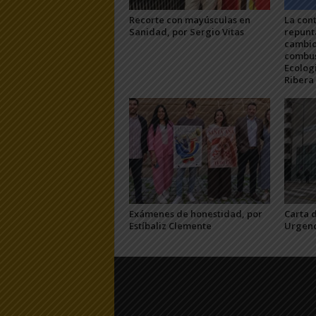
Recorte con mayúsculas en
La con
Sanidad, por Sergio Vitas
repunt
cambio
combus
Ecologi
Ribera
Exámenes de honestidad, por
Carta 
Estíbaliz Clemente
Urgenc