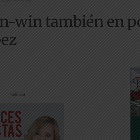
ica, por Ricardo López
n-win también en pol
pez
-- Publicidad --