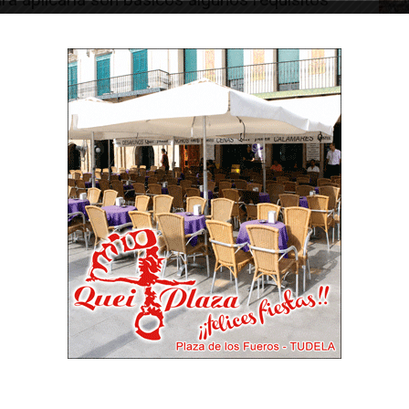
 intereses de las partes, comprender los
temente en un clima de confianza y disponer
Con ella se pueden encontrar soluciones en
unque haya que ceder intereses de cierto
ayor calado. Para ello, en vez de confrontar,
e verdad en resolver la situación que se
una relación respetuosa en todo momento,
lver el conflicto y encontrar una solución, sin
mpática. Desde luego hace falta crear un
ón a lo que verdaderamente importa, el
 que se puede lograr, negociar los aspectos
ictos y detectar los intereses que deben
. Desde luego estas técnicas de negociación
 de práctica, conocimientos e inteligencia