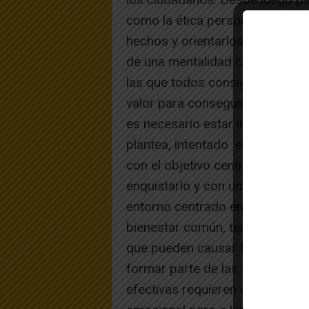
como la ética personal ante los
hechos y orientarlos convenien
de una mentalidad congruente. 
las que todos consiguen algo a
valor para conseguir otros de m
es necesario estar interesado d
plantea, intentado establecer 
con el objetivo centrado en reso
enquistarlo y con una actitud e
entorno centrado en dar soluci
bienestar común, tener claro lo
que pueden causar futuros confl
formar parte de las soluciones
efectivas requieren cierta dosis