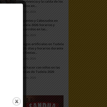
convivencia y la caída de los
delitos en...
31 julio, 2026
Gigantes y Cabezudos en
Tudela 2026: horarios y
recorridos en las...
25 julio, 2026
Fuegos artificiales en Tudela
2026: días y horarios durante
las Fiestas...
24 julio, 2026
Qué hacer con niños en las
Fiestas de Tudela 2026
23 julio, 2026