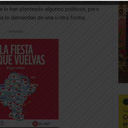
e ha demostrado que son la mejor solución a
e lo han planteado algunos políticos, pero
s lo demandan de una u otra forma.
-- Publicidad --