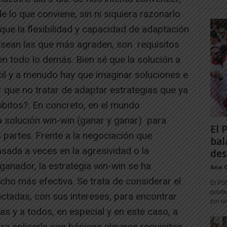
 lo que conviene, sin ni siquiera razonarlo
ue la flexibilidad y capacidad de adaptación
o sean las que más agraden, son requisitos
 en todo lo demás. Bien sé que la solución a
cil y a menudo hay que imaginar soluciones e
r que no tratar de adaptar estrategias que ya
bitos?. En concreto, en el mundo
a solución win-win (ganar y ganar) para
El 
s partes. Frente a la negociación que
bal
asada a veces en la agresividad o la
des
ganador, la estrategia win-win se ha
Ana 
o más efectiva. Se trata de considerar el
El PS
positi
ctadas, con sus intereses, para encontrar
por un
as y a todos, en especial y en este caso, a
a aplicarla son básicos algunos requisitos