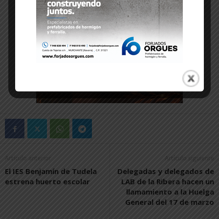
Artículo anterior
Artículo siguiente
El IES Benjamín de Tudela
Delegadas y delegados de
estrena huerto escolar
LAB de la Ribera hacen un
llamamiento a la Huelga
General del 17 de marzo