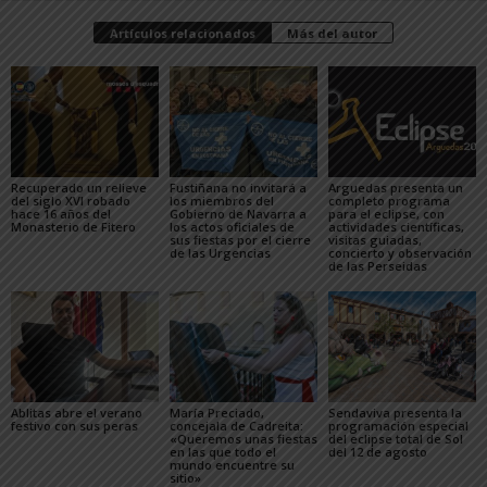
Artículos relacionados
Más del autor
Recuperado un relieve
Fustiñana no invitará a
Arguedas presenta un
del siglo XVI robado
los miembros del
completo programa
hace 16 años del
Gobierno de Navarra a
para el eclipse, con
Monasterio de Fitero
los actos oficiales de
actividades científicas,
sus fiestas por el cierre
visitas guiadas,
de las Urgencias
concierto y observación
de las Perseidas
Ablitas abre el verano
María Preciado,
Sendaviva presenta la
festivo con sus peras
concejala de Cadreita:
programación especial
«Queremos unas fiestas
del eclipse total de Sol
en las que todo el
del 12 de agosto
mundo encuentre su
sitio»