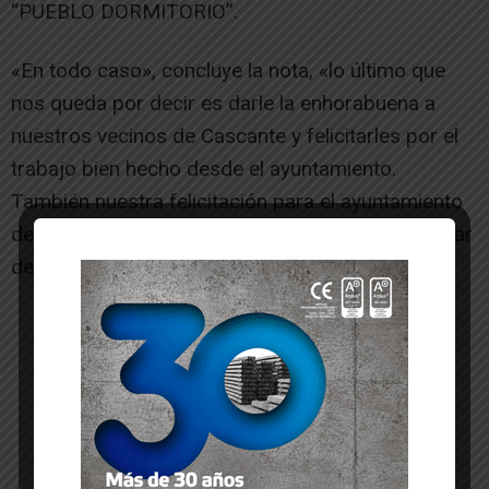
“PUEBLO DORMITORIO”.
«En todo caso», concluye la nota, «lo último que
nos queda por decir es darle la enhorabuena a
nuestros vecinos de Cascante y felicitarles por el
trabajo bien hecho desde el ayuntamiento.
También nuestra felicitación para el ayuntamiento
de Ablitas por salir, luchar y pelear por el bienestar
de sus vecinos».
-- Publicidad --