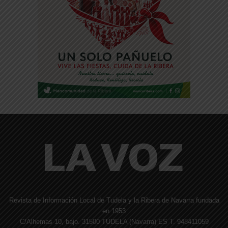
Revista de Información Local de Tudela y la Ribera de Navarra fundada
en 1953
C/Alhemas 10, bajo. 31500 TUDELA (Navarra) ES T. 948411059