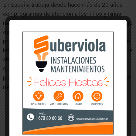
En España trabaja desde hace más de 20 años
con programas de atención a los niños y niñas
más vulnerables, centrados en la infancia en riesgo
de pobreza o exclusión social. A través de sus
programas en España, proporcionan una atención
integral a los niños, niñas y sus familias para que la
situación económica o de exclusión social en la
que viven los niños no les impida disfrutar
plenamente de sus derechos y puedan alcanzar el
máximo de sus capacidades.
-- Publicidad --