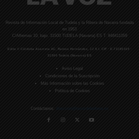
Revista de Información Local de Tudela y la Ribera de Navarra fundada
en 1953
C/Alhemas 10, bajo. 31500 TUDELA (Navarra) ES T. 948411059
Edita © Córdoba Acarreta AC, Ramos Hernández, JJ S.I. CIF · E-71185169 ·
31500 Tudela (Navarra) ES
Aviso Legal
Condiciones de la Suscripción
Más Información sobre las Cookies
Política de Cookies
Contáctanos:
direccion@lavozdelaribera.es