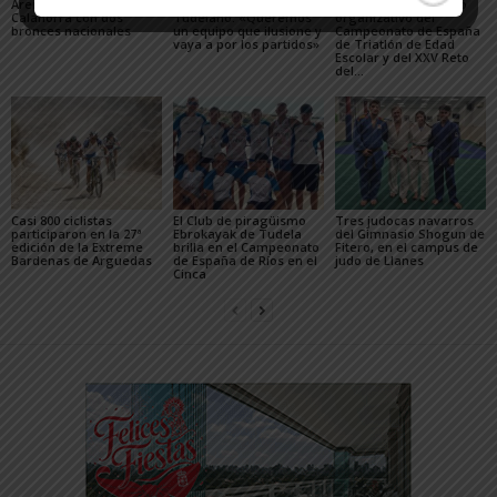
Arenas regresa de
el entrenador del C.D.
con éxito el gran reto
Calahorra con dos
Tudelano: «Queremos
organizativo del
bronces nacionales
un equipo que ilusione y
Campeonato de España
vaya a por los partidos»
de Triatlón de Edad
Escolar y del XXV Reto
del...
Casi 800 ciclistas
El Club de piragüismo
Tres judocas navarros
participaron en la 27ª
Ebrokayak de Tudela
del Gimnasio Shogun de
edición de la Extreme
brilla en el Campeonato
Fitero, en el campus de
Bardenas de Arguedas
de España de Ríos en el
judo de Llanes
Cinca