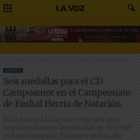
Inicio
Deportes
Seis medallas para el CD Campoamor en el Campeonato de Euskal
Herria...
DEPORTES
Seis medallas para el CD
Campoamor en el Campeonato
de Euskal Herria de Natación
Julia Pascual Litago se colgó dos oros,
imponiéndose en las pruebas de 50 y 100
metros mariposa. También sobresalió