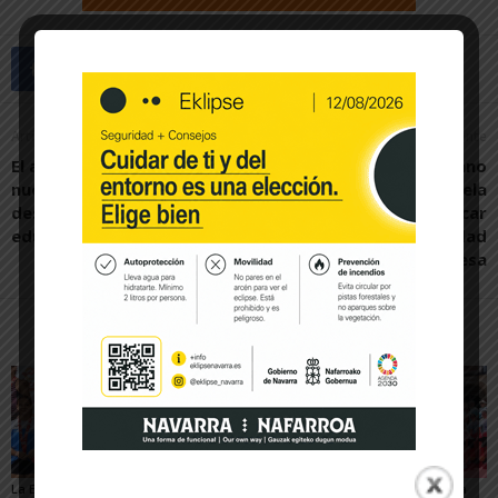
Artículo anterior
Artículo siguiente
El ayuntamiento adjudica
Los trabajadores de Nano
nuevos proyectos de
Automotive de Tudela
desarrollo urbano y
piden apoyo para sacar
educación en Tudela
adelante la actividad
industrial de la empresa
Artículos relacionados
Más del autor
La Escuela del Triatlón
César Monasterio será
El SDR Arenas supera