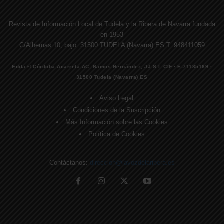
Revista de Información Local de Tudela y la Ribera de Navarra fundada
en 1953
C/Alhemas 10, bajo. 31500 TUDELA (Navarra) ES T. 948411059
Edita © Córdoba Acarreta AC, Ramos Hernández, JJ S.I. CIF · E-71185169 ·
31500 Tudela (Navarra) ES
Aviso Legal
Condiciones de la Suscripción
Más Información sobre las Cookies
Política de Cookies
Contáctanos:
direccion@lavozdelaribera.es