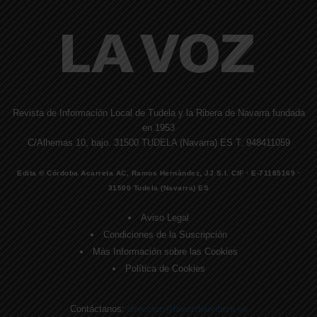
Revista de Información Local de Tudela y la Ribera de Navarra fundada
en 1953
C/Alhemas 10, bajo. 31500 TUDELA (Navarra) ES T. 948411059
Edita © Córdoba Acarreta AC, Ramos Hernández, JJ S.I. CIF · E-71185169 ·
31500 Tudela (Navarra) ES
Aviso Legal
Condiciones de la Suscripción
Más Información sobre las Cookies
Política de Cookies
Contáctanos:
direccion@lavozdelaribera.es