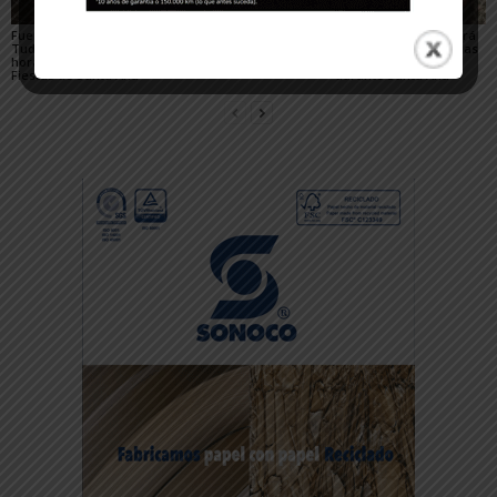
Fuegos artificiales en
Qué hacer con niños en
La Revolvedera llenará
Tudela 2026: días y
las Fiestas de Tudela
de ambiente festivo las
horarios durante las
2026
calles de Tudela
Fiestas de Santa Ana
durante Santa Ana