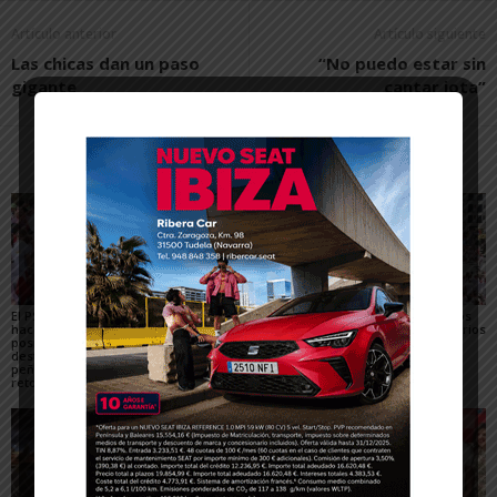
Artículo anterior
Artículo siguiente
Las chicas dan un paso
“No puedo estar sin
gigante
cantar jota”
Artículos relacionados
Más del autor
El PSN-PSOE de Tudela
Toquero destaca la
Gigantes y Cabezudos
hace un balance
convivencia y la caída
en Tudela 2026: horarios
positivo de las fiestas,
de los delitos en el
y recorridos en las
destaca el papel de las
balance de las Fiestas
Fiestas de Santa Ana
peñas y plantea los
de Santa Ana 2026
retos para mejorarlas