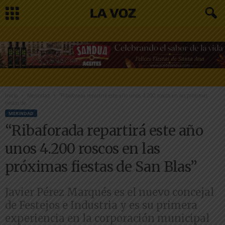
Inicio
Merindad
“Ribaforada repartirá este año unos 4.200 roscos en las próximas
fiestas de...
MERINDAD
“Ribaforada repartirá este año
unos 4.200 roscos en las
próximas fiestas de San Blas”
Javier Pérez Marqués es el nuevo concejal
de Festejos e Industria y es su primera
experiencia en la corporación municipal