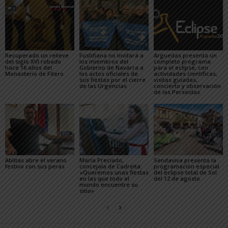
Recuperado un relieve
Fustiñana no invitará a
Arguedas presenta un
del siglo XVI robado
los miembros del
completo programa
hace 16 años del
Gobierno de Navarra a
para el eclipse, con
Monasterio de Fitero
los actos oficiales de
actividades científicas,
sus fiestas por el cierre
visitas guiadas,
de las Urgencias
concierto y observación
de las Perseidas
Ablitas abre el verano
María Preciado,
Sendaviva presenta la
festivo con sus peras
concejala de Cadreita:
programación especial
«Queremos unas fiestas
del eclipse total de Sol
en las que todo el
del 12 de agosto
mundo encuentre su
sitio»