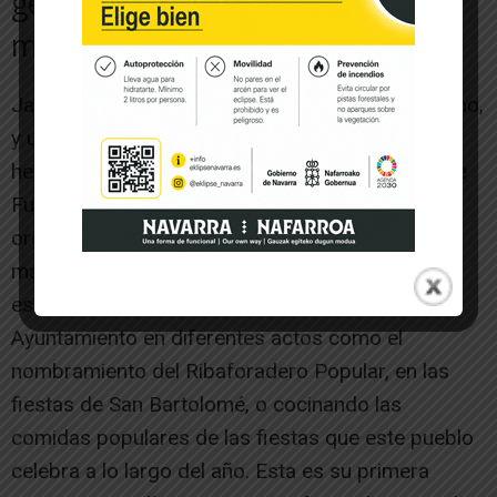
gente de nuestro pueblo viva
mejor”
Javier Pérez Marqués tiene 59 años, es autónomo,
y una de sus pasiones es el motociclismo. De
hecho, es el presidente del Motoclub Caballos de
Fuego de Ribaforada que, desde hace 24 años,
organiza en Agosto una de las concentraciones
más importantes del norte de España. Además,
este colectivo colabora permanentemente con el
Ayuntamiento en diferentes actos como el
nombramiento del Ribaforadero Popular, en las
fiestas de San Bartolomé, o cocinando las
comidas populares de las fiestas que este pueblo
celebra a lo largo del año. Esta es su primera