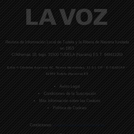
Revista de Información Local de Tudela y la Ribera de Navarra fundada
en 1953
C/Alhemas 10, bajo. 31500 TUDELA (Navarra) ES T. 948411059
Edita © Córdoba Acarreta AC, Ramos Hernández, JJ S.I. CIF · E-71185169 ·
31500 Tudela (Navarra) ES
Aviso Legal
Condiciones de la Suscripción
Más Información sobre las Cookies
Política de Cookies
Contáctanos:
direccion@lavozdelaribera.es