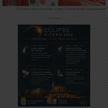
Tirso Calvo y Noemí Hernández, alcalde y Teniente Alcalde, respectivamente
-- Publicidad --