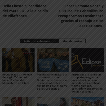
Delia Linzoain, candidata
“Estas Semana Santa y
del PSN-PSOE a la alcaldía
Cultural de Cabanillas las
de Villafranca
recuperamos totalmente
gracias al trabajo de las
asociaciones”
Artículos relacionados
Más del autor
Recuperado un relieve
Fustiñana no invitará a
Arguedas presenta un
del siglo XVI robado
los miembros del
completo programa
hace 16 años del
Gobierno de Navarra a
para el eclipse, con
Monasterio de Fitero
los actos oficiales de
actividades científicas,
sus fiestas por el cierre
visitas guiadas,
de las Urgencias
concierto y observación
de las Perseidas