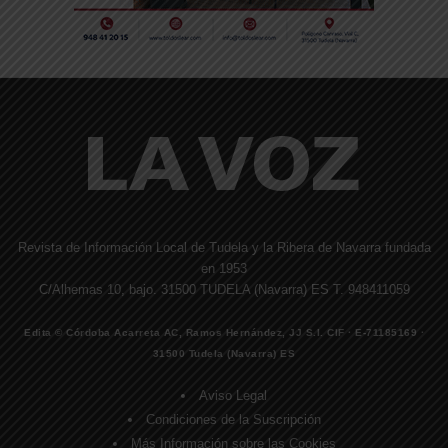
Revista de Información Local de Tudela y la Ribera de Navarra fundada
en 1953
C/Alhemas 10, bajo. 31500 TUDELA (Navarra) ES T. 948411059
Edita © Córdoba Acarreta AC, Ramos Hernández, JJ S.I. CIF · E-71185169 ·
31500 Tudela (Navarra) ES
Aviso Legal
Condiciones de la Suscripción
Más Información sobre las Cookies