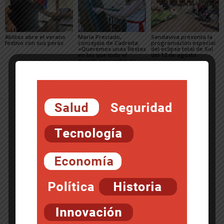
Ablitas abre el verano
María Preciado,
Sendaviva presenta la
festivo con sus peras
concejala de Cadreita:
programación especial
«Queremos unas fiestas
del eclipse total de Sol
en las que todo el
del 12 de agosto
mundo encuentre su
sitio»