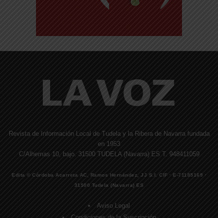
Revista de Información Local de Tudela y la Ribera de Navarra fundada
en 1953
C/Alhemas 10, bajo. 31500 TUDELA (Navarra) ES T. 948411059
Edita © Córdoba Acarreta AC, Ramos Hernández, JJ S.I. CIF · E-71185169 ·
31500 Tudela (Navarra) ES
Aviso Legal
Condiciones de la Suscripción