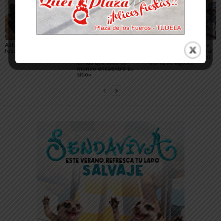
Ablitas abre el verano
María Preciado,
Sendaviva presenta la
festivo con sus peras
concejala de Cadreita:
programación especial
«Queremos unas fiestas
del eclipse total de Sol
en las que todo el
del 12 de agosto
mundo encuentre su
sitio»