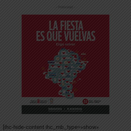
-- Publicidad --
[ihc-hide-content ihc_mb_type=»show»