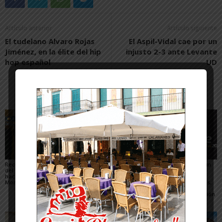
Artículo anterior
Artículo siguiente
El tudelano Alvaro Rojas
El Aspil-Vidal cae por un
Jiménez, en la élite del hip
injusto 2-3 ante Levante
hop español
UD
Artículos relacionados
Más del autor
Recuperado un relieve
Fustiñana no invitará a
Arguedas presenta un
del siglo XVI robado
los miembros del
completo programa
hace 16 años del
Gobierno de Navarra a
para el eclipse, con
Monasterio de Fitero
los actos oficiales de
actividades científicas,
sus fiestas por el cierre
visitas guiadas,
de las Urgencias
concierto y observación
de las Perseidas