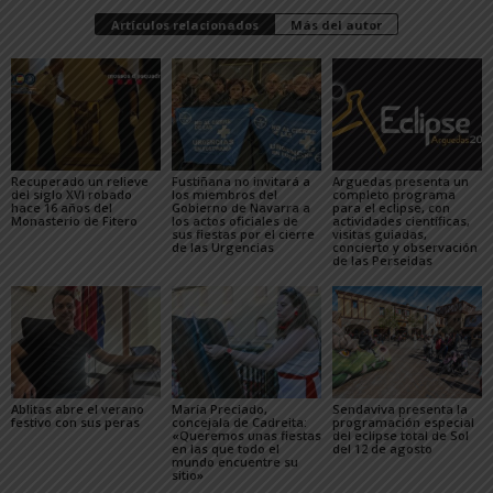
Artículos relacionados
Más del autor
Recuperado un relieve
Fustiñana no invitará a
Arguedas presenta un
del siglo XVI robado
los miembros del
completo programa
hace 16 años del
Gobierno de Navarra a
para el eclipse, con
Monasterio de Fitero
los actos oficiales de
actividades científicas,
sus fiestas por el cierre
visitas guiadas,
de las Urgencias
concierto y observación
de las Perseidas
Ablitas abre el verano
María Preciado,
Sendaviva presenta la
festivo con sus peras
concejala de Cadreita:
programación especial
«Queremos unas fiestas
del eclipse total de Sol
en las que todo el
del 12 de agosto
mundo encuentre su
sitio»