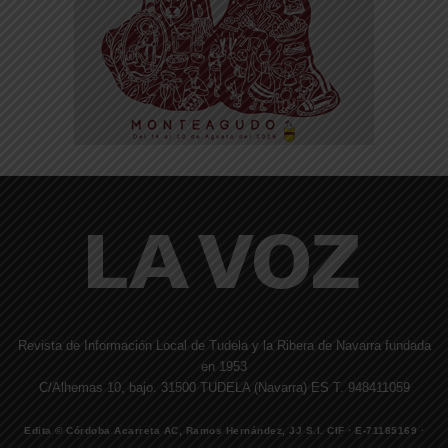
Revista de Información Local de Tudela y la Ribera de Navarra fundada
en 1953
C/Alhemas 10, bajo. 31500 TUDELA (Navarra) ES T. 948411059
Edita © Córdoba Acarreta AC, Ramos Hernández, JJ S.I. CIF · E-71185169 ·