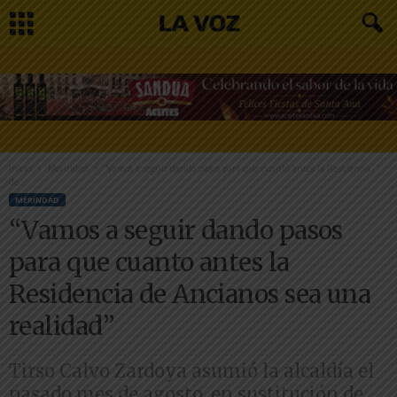
Inicio
Merindad
“Vamos a seguir dando pasos para que cuanto antes la Residencia
de...
MERINDAD
“Vamos a seguir dando pasos
para que cuanto antes la
Residencia de Ancianos sea una
realidad”
Tirso Calvo Zardoya asumió la alcaldía el
pasado mes de agosto, en sustitución de