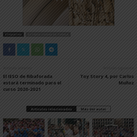
ETIQUETAS
ESTADIO CIUDAD DE TUDELA
Artículo anterior
Artículo siguiente
El IESO de Ribaforada
Toy Story 4, por Carlos
estará terminado para el
Muñoz
curso 2020-2021
Artículos relacionados
Más del autor