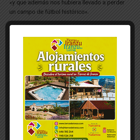
«y que además nos hubiera llevado a perder
un campo de fútbol histórico».
Por último el alcalde ha avanzado los plazos
que se barajan para el proyecto, cuyo
proyecto definitivo se espera conocer en el
mes de octubre. A estos meses habrá que
sumar el proceso de expropiaciones, algo que
se espera que esté resuelto a finales de 2019,
momento en el que se podrá licitar una obra
cuyo comienzo más optimista nos lleva hasta
el primer trimestre de 2020 con un plaza de
ejecución de dos años.
[/ihc-hide-content]