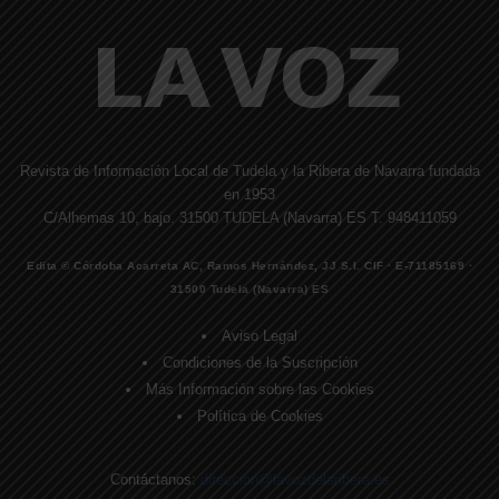
Revista de Información Local de Tudela y la Ribera de Navarra fundada
en 1953
C/Alhemas 10, bajo. 31500 TUDELA (Navarra) ES T. 948411059
Edita © Córdoba Acarreta AC, Ramos Hernández, JJ S.I. CIF · E-71185169 ·
31500 Tudela (Navarra) ES
Aviso Legal
Condiciones de la Suscripción
Más Información sobre las Cookies
Política de Cookies
Contáctanos:
direccion@lavozdelaribera.es