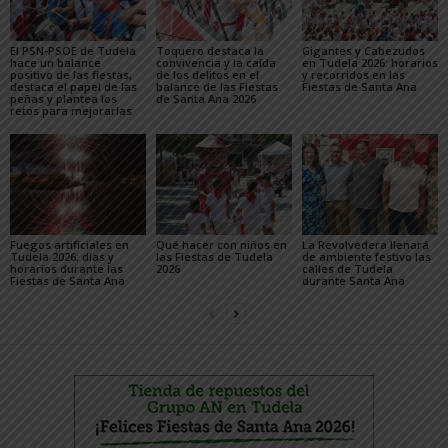
El PSN-PSOE de Tudela
Toquero destaca la
Gigantes y Cabezudos
hace un balance
convivencia y la caída
en Tudela 2026: horarios
positivo de las fiestas,
de los delitos en el
y recorridos en las
destaca el papel de las
balance de las Fiestas
Fiestas de Santa Ana
peñas y plantea los
de Santa Ana 2026
retos para mejorarlas
Fuegos artificiales en
Qué hacer con niños en
La Revolvedera llenará
Tudela 2026: días y
las Fiestas de Tudela
de ambiente festivo las
horarios durante las
2026
calles de Tudela
Fiestas de Santa Ana
durante Santa Ana