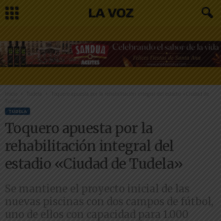
Inicio
Tudela
Toquero apuesta por la rehabilitación integral del estadio «Ciudad de
Tudela»
TUDELA
Toquero apuesta por la
rehabilitación integral del
estadio «Ciudad de Tudela»
Se mantiene el proyecto inicial de las
nuevas piscinas con dos campos de fútbol,
uno de ellos con capacidad para 1.000