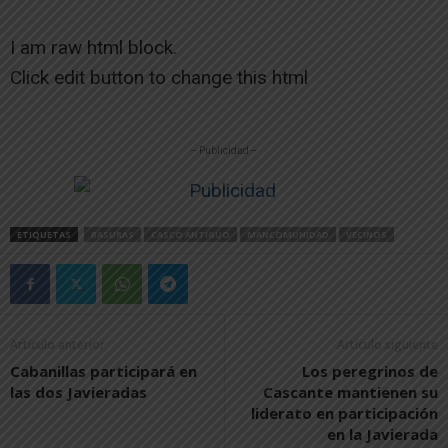
I am raw html block.
Click edit button to change this html
-- Publicidad --
ETIQUETAS
BASURAS
CASCO ANTIGUO
MANCOMUNIDAD
VECINOS
Artículo anterior
Artículo siguiente
Cabanillas participará en
Los peregrinos de
las dos Javieradas
Cascante mantienen su
liderato en participación
en la Javierada