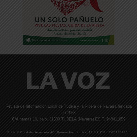
Revista de Información Local de Tudela y la Ribera de Navarra fundada
en 1953
C/Alhemas 10, bajo. 31500 TUDELA (Navarra) ES T. 948411059
Edita © Córdoba Acarreta AC, Ramos Hernández, JJ S.I. CIF · E-71185169 ·