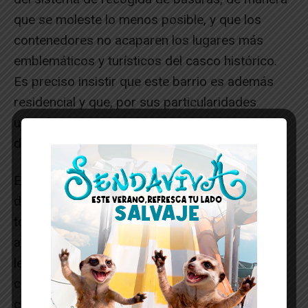
que se moleste lo menos posible, y que los
contenedores no acaparen los lugares más
emblemáticos y turísticos del casco histórico.
Es preciso insistir que este barrio es además
residencial y que, por sus particularidades
urbanísticas, tiene que tener un tratamiento
diferenciado al del resto de Tudela.
El Pacto por la Regeneración del Casco antiguo
debe estar no solo en el Programa electoral de
todos los partidos sino que tienen que vincular
al máximo en su cumplimiento. El avance es tan
lento que cunde el desánimo. Si de verdad se
cree en la importancia de rehabilitación del
casco histórico los responsables políticos que