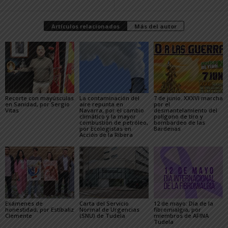
Artículos relacionados
Más del autor
Recorte con mayúsculas
La contaminación del
7 de junio. XXXVI marcha
en Sanidad, por Sergio
aire repunta en
por el
Vitas
Navarra, por el cambio
desmantelamiento del
climático y la mayor
polígono de tiro y
combustión de petróleo,
bombardeo de las
por Ecologistas en
Bardenas
Acción de la Ribera
Exámenes de
Carta del Servicio
12 de mayo: Día de la
honestidad, por Estíbaliz
Normal de Urgencias
fibromialgia, por
Clemente
(SNU) de Tudela
miembros de AFINA
Tudela