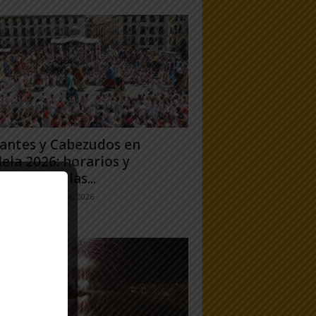
antes y Cabezudos en
ela 2026: horarios y
orridos en las...
jo Ramos
-
25 julio, 2026