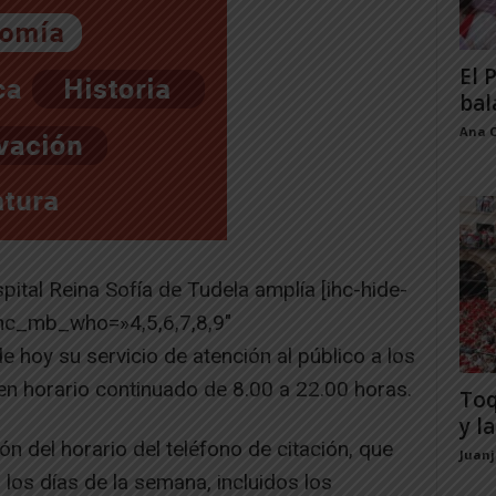
El 
bal
Ana 
pital Reina Sofía de Tudela amplía [ihc-hide-
hc_mb_who=»4,5,6,7,8,9″
e hoy su servicio de atención al público a los
en horario continuado de 8.00 a 22.00 horas.
Toq
y la
n del horario del teléfono de citación, que
Juan
 los días de la semana, incluidos los