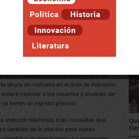
as a la incorporación de un puesto de
Fue
202
o que trabaja en este punto de información,
las 
 un total de cuatro personas.
Juan
ado de una ampliación de las funciones
nción al público, entre las que destaca la
ingresos hospitalarios programados que se
ta ahora se realizaba en el área de Admisión
evitará mezclar a los usuarios y usuarias de
ya tienen un ingreso previsto.
á atención telefónica a las consultas que
Qué
Fie
rá también de la citación para visitas
Juan
s atendidos en este horario. La ampliación