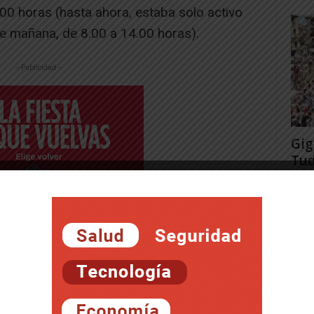
0.00 horas (hasta ahora, estaba solo activo
de mañana, de 8.00 a 14.00 horas).
-- Publicidad --
Gig
Tud
rec
Juan