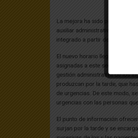
La mejora ha sido posible graci
auxiliar administrativo al equip
integrado a partir de ahora por
El nuevo horario llega acompañ
asignadas a este servicio de ate
gestión administrativa de los 
produzcan por la tarde, que has
de urgencias. De este modo, se 
urgencias con las personas que 
El punto de información ofrecer
surjan por la tarde y se encarga
sucesivas de los y las paciente