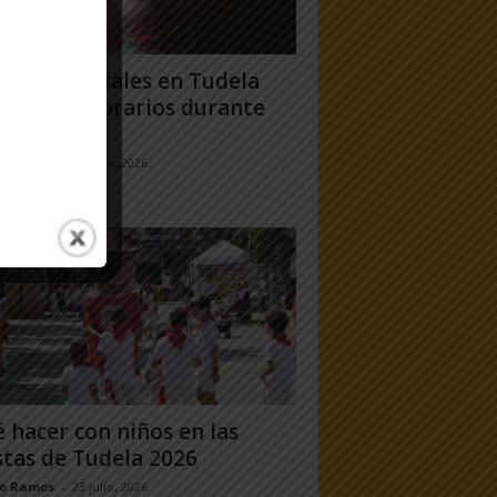
gos artificiales en Tudela
6: días y horarios durante
Fiestas...
jo Ramos
-
24 julio, 2026
 hacer con niños en las
stas de Tudela 2026
jo Ramos
-
23 julio, 2026