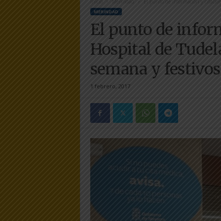
Inicio
Merindad
El punto de información y citación 
e
MERINDAD
r
El punto de infor
a
.
Hospital de Tudela
e
s
semana y festivos
1 febrero, 2017