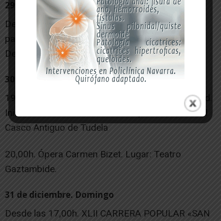
29 de diciembre. Viernes
De 10,30h. a 13,00h. Taller «Pinta la Navidad». A
partir de 3 años. Precio: 12€. Lugar: Palacio
Decanal.
30 de diciembre. Sábado
19,00h. Dantzaldi-Bailables populares de Navidad.
Inicio Calle Herrerías. Recorrido por las calles del
Casco Antiguo de Tudela
20,00h. Ópera Carmen Bizet. Lugar: Teatro
Gaztambide.
31 de diciembre. Domingo
Desde las 17,00h. XLII CARRERA POPULAR «SAN