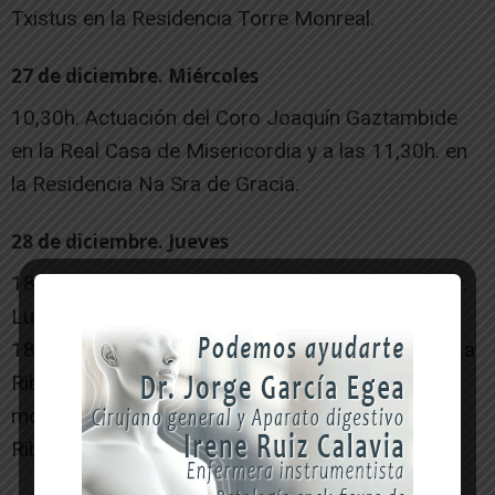
Txistus en la Residencia Torre Monreal.
27 de diciembre. Miércoles
10,30h. Actuación del Coro Joaquín Gaztambide
en la Real Casa de Misericordia y a las 11,30h. en
la Residencia Na Sra de Gracia.
28 de diciembre. Jueves
18,00h.Cuentos de Mamá Oca. Concierto familiar.
Lugar: Teatro Gaztambide.
18,30h. El Grupo de Baile Asociación Jubilados La
Ribera con degustación gratuita de pastas y
moscatel. Organiza: Asociación Jubilados La
Ribera. Lugar: Plaza de los Fueros.