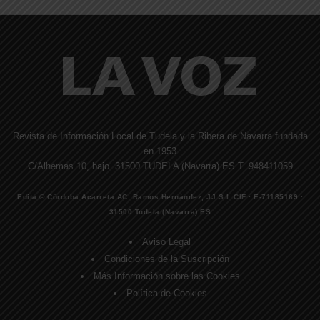
Revista de Información Local de Tudela y la Ribera de Navarra fundada
en 1953
C/Alhemas 10, bajo. 31500 TUDELA (Navarra) ES T. 948411059
Edita © Córdoba Acarreta AC, Ramos Hernández, JJ S.I. CIF · E-71185169 ·
31500 Tudela (Navarra) ES
Aviso Legal
Condiciones de la Suscripción
Más Información sobre las Cookies
Política de Cookies