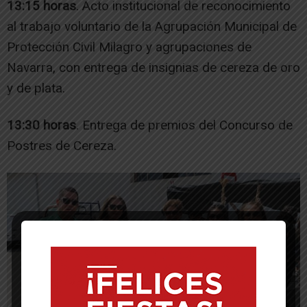
13:15 horas
. Acto institucional de reconocimiento
al trabajo voluntario de la Agrupación Municipal de
Protección Civil Milagro y agrupaciones de
Navarra, con entrega de insignias de cereza de oro
y de plata.
13:30 horas
. Entrega de premios del Concurso de
Postres de Cereza.