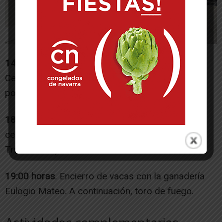
14:30 horas.
Paellada popular en el Pabellón “La
Cereza”. Venta de tickets en el Club de Jubilados
por 5 euros.
18:30 a 22:30 horas
. Degustación de pinchos de
cereza y producto local de Navarra en el Food
Truck de Reyno Gourmet.
19:00 horas
. Encierro de vacas con la ganadería
Eulogio Mateo. A continuación, toro de fuego.