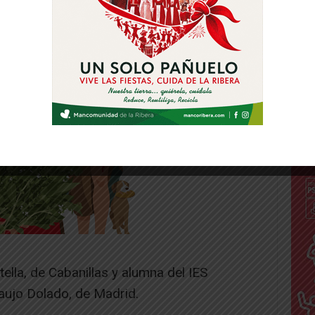
ella, de Cabanillas y alumna del IES
aujo Dolado, de Madrid.