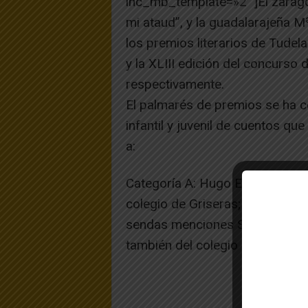
ihc_mb_template=»2″ ]El zarago
mi ataud”, y la guadalarajeña 
los premios literarios de Tudel
y la XLIII edición del concurso
respectivamente.
El palmarés de premios se ha 
infantil y juvenil de cuentos q
a:
Categoría A: Hugo Enrique Garc
colegio de Griseras; Además en
sendas menciones Samuel Alonso
también del colegio público Gri