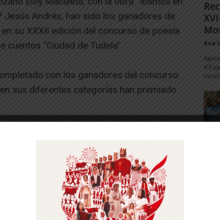
zano Eloy Maculeta, con la obra “Íbamos en
Rec
Mª Jesús Andrés, han sido los ganadores de
XVI
Mon
a en su XXXII edición del concurso de poesía
Ana 
 de cuentos “Ciudad de Tudela”
Agente
d’Esq
completado con los ganadores del concurso
robad
ue en sus diferentes categorías han premiado
ía y Nerea Sevillano Gómez, ambos del
 esta categoría han sido reconocidos con
 Parrilla y Claudia Cuartero, ambos
seras.
-- Publicidad --