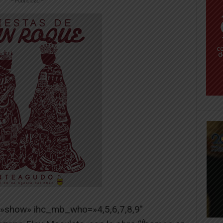
-- Publicidad --
=»show» ihc_mb_who=»4,5,6,7,8,9″