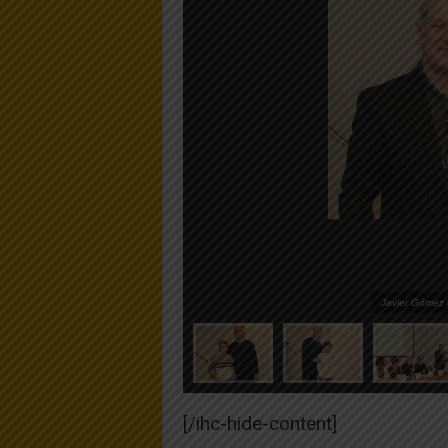
Javier Gómez 
[/ihc-hide-content]