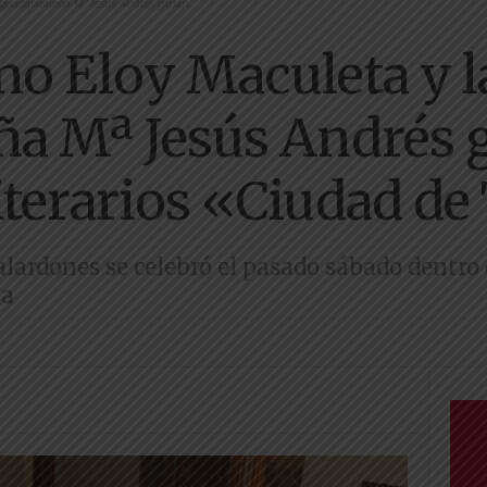
 guadalarajeña Mª Jesús Andrés ganan...
no Eloy Maculeta y la
ña Mª Jesús Andrés 
iterarios «Ciudad de
alardones se celebró el pasado sábado dentro 
la