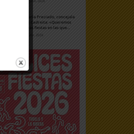
11 julio, 2026
María Preciado, concejala
de Cadreita: «Queremos
unas fiestas en las que...
7 julio, 2026