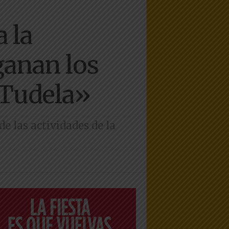
 la
ganan los
 Tudela»
de las actividades de la