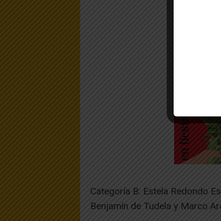
Categoría B: Estela Redondo Est
Benjamín de Tudela y Marco Ar