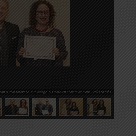
con Aurora Manzano, que recogió el premio en nombre de María Jesús Andrés