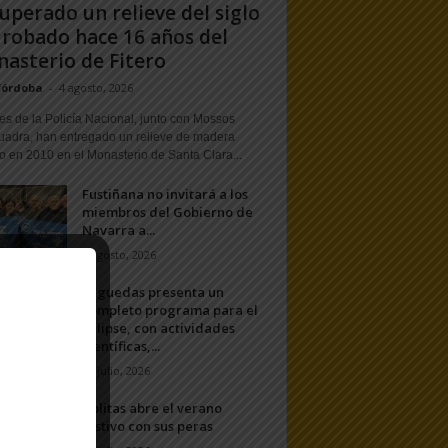
uperado un relieve del siglo
 robado hace 16 años del
asterio de Fitero
Córdoba
-
4 agosto, 2026
s de la Policía Nacional, junto con Mossos
uadra, han entregado un relieve de madera
o en 2010 en el Monasterio de Santa Clara...
Fustiñana no invitará a los
miembros del Gobierno de
Navarra a...
1 agosto, 2026
Arguedas presenta un
completo programa para el
eclipse, con actividades
científicas,...
20 julio, 2026
Ablitas abre el verano
festivo con sus peras