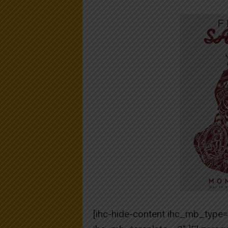
[ihc-hide-content ihc_mb_type