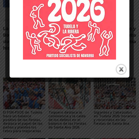
Artículo anterior
Artículo siguiente
La familia Pérez Nievas-
Corella, Cintruénigo y
Borderas realiza una nueva
Fitero abren la ruta
donación de documentos
saludable del Alhama
históricos
Artículos relacionados
Más del autor
El PSN-PSOE de Tudela
Toquero destaca la
Gigantes y Cabezudos
hace un balance
convivencia y la caída
en Tudela 2026: horarios
positivo de las fiestas,
de los delitos en el
y recorridos en las
destaca el papel de las
balance de las Fiestas
Fiestas de Santa Ana
peñas y plantea los
de Santa Ana 2026
retos para mejorarlas