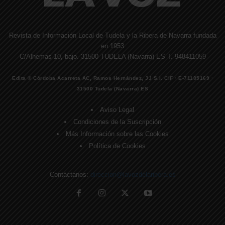
Revista de Información Local de Tudela y la Ribera de Navarra fundada
en 1953
C/Alhemas 10, bajo. 31500 TUDELA (Navarra) ES T. 948411059
Edita © Córdoba Acarreta AC, Ramos Hernández, JJ S.I. CIF · E-71185169 ·
31500 Tudela (Navarra) ES
Aviso Legal
Condiciones de la Suscripción
Más Información sobre las Cookies
Política de Cookies
Contáctanos:
direccion@lavozdelaribera.es