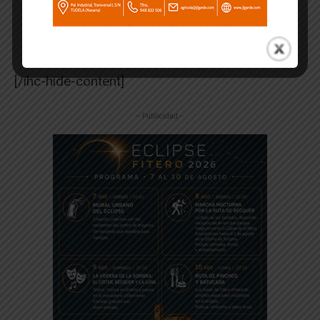
[/ihc-hide-content]
-- Publicidad --