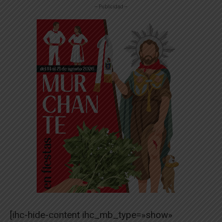
-- Publicidad --
[ihc-hide-content ihc_mb_type=»show»