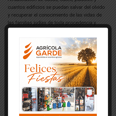
cuantos edificios se puedan salvar del olvido
y recuperar el conocimiento de las vidas de
las familias judías de toda procedencia y
condición. Historia oculta, desvelada después
de quinientos años y ahora recuperada. La
Asociación actúa sin ánimo de lucro y con
plena independencia en la defensa de este
legado. La Red de Juderías de España, en su
proyección internacional, es miembro
fundador del Itinerario Europeo del Patrimonio
Judío, y realiza una intensa labor de difusión
en el extranjero.
Más información, en
http://www.redjuderias.org