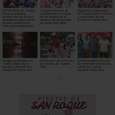
El PSN-PSOE de Tudela
Toquero destaca la
Gigantes y Cabezudos
hace un balance
convivencia y la caída
en Tudela 2026: horarios
positivo de las fiestas,
de los delitos en el
y recorridos en las
destaca el papel de las
balance de las Fiestas
Fiestas de Santa Ana
peñas y plantea los
de Santa Ana 2026
retos para mejorarlas
Fuegos artificiales en
Qué hacer con niños en
La Revolvedera llenará
Tudela 2026: días y
las Fiestas de Tudela
de ambiente festivo las
horarios durante las
2026
calles de Tudela
Fiestas de Santa Ana
durante Santa Ana