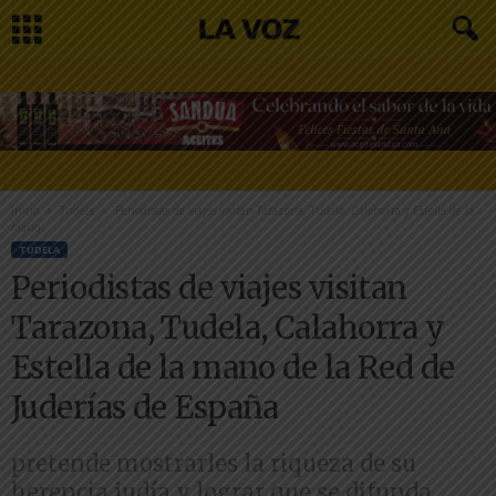
Inicio
Tudela
Periodistas de viajes visitan Tarazona, Tudela, Calahorra y Estella de la
mano...
TUDELA
Periodistas de viajes visitan
Tarazona, Tudela, Calahorra y
Estella de la mano de la Red de
Juderías de España
pretende mostrarles la riqueza de su
herencia judía y lograr que se difunda.