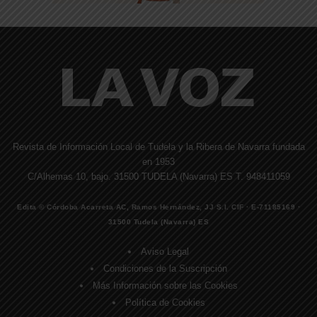
Revista de Información Local de Tudela y la Ribera de Navarra fundada
en 1953
C/Alhemas 10, bajo. 31500 TUDELA (Navarra) ES T. 948411059
Edita © Córdoba Acarreta AC, Ramos Hernández, JJ S.I. CIF · E-71185169 ·
31500 Tudela (Navarra) ES
Aviso Legal
Condiciones de la Suscripción
Más Información sobre las Cookies
Política de Cookies