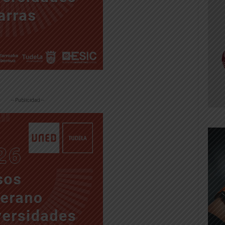
-- Publicidad --