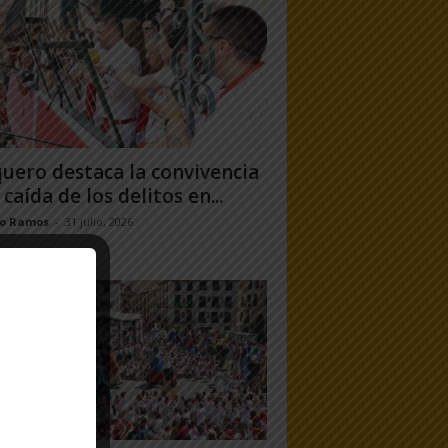
uero destaca la convivencia
 caída de los delitos en...
jo Ramos
-
31 julio, 2026