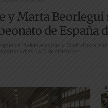
clasifican para el Campeonato de España...
e y Marta Beorlegui s
peonato de España d
hogun de Tudela acudirán a Madrid para com
 próximos días 3 al 5 de diciembre