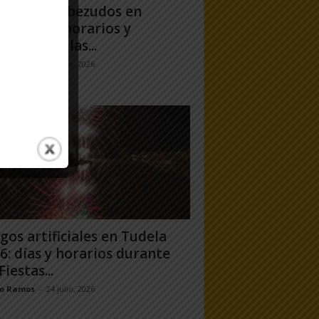
antes y Cabezudos en
ela 2026: horarios y
orridos en las...
jo Ramos
-
25 julio, 2026
gos artificiales en Tudela
6: días y horarios durante
Fiestas...
jo Ramos
-
24 julio, 2026