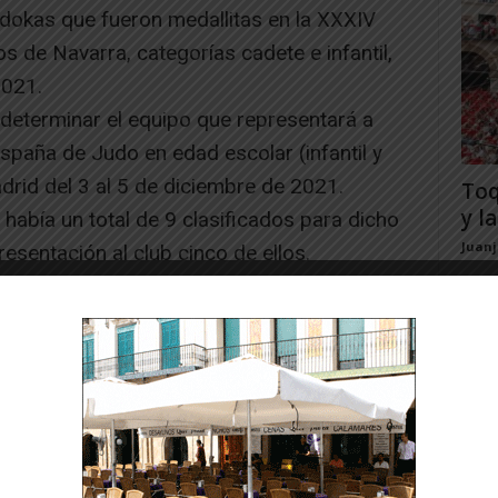
udokas que fueron medallitas en la XXXIV
s de Navarra, categorías cadete e infantil,
2021.
 determinar el equipo que representará a
paña de Judo en edad escolar (infantil y
drid del 3 al 5 de diciembre de 2021.
Toq
y la
abía un total de 9 clasificados para dicho
Juan
esentación al club cinco de ellos.
ez y con Iosu Bea, que tras realizar
on acceder a podium. La siguiente judoka en
e la sede de Cintruénigo. Destacar las ganas
nuestros judocas riberos aun no pudiendo
de la mano de Lucia Matute que realizó unos
es con máxima puntuación con su técnica