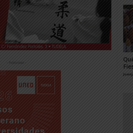
Qué
-- Publicidad --
Fie
Juan