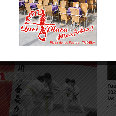
Gig
e representó al club en menos de 44 Kg en
Tud
rec
 Campeonato Nacional con un representante
Juan
iles + 16 cadetes). Aquellos Judokas que se
egoría de peso en el Ranking Navarro del
jen a Madrid para participar en el
Infantil y Cadete 2021.
Fue
202
las 
Juan