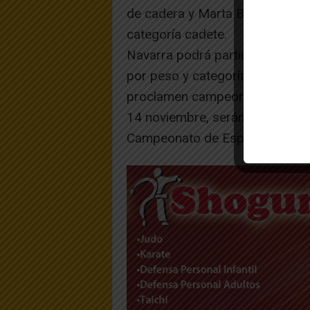
de cadera y Marta Beorlegui qu
categoría cadete.
Navarra podrá participar en el
por peso y categoría (16 infant
proclamen campeones de su cat
14 noviembre, serán quienes via
Campeonato de España de Judo 