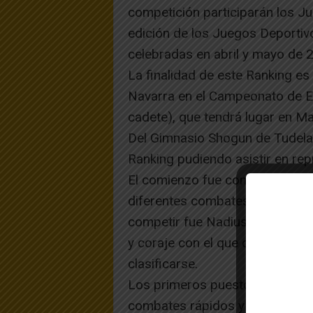
competición participarán los J
edición de los Juegos Deportivo
celebradas en abril y mayo de 
La finalidad de este Ranking es
Navarra en el Campeonato de Es
cadete), que tendrá lugar en Ma
Del Gimnasio Shogun de Tudela h
Ranking pudiendo asistir en repr
El comienzo fue con Iker Martín
diferentes combates, no pudier
competir fue Nadiuska Aznar, d
y coraje con el que competían 
clasificarse.
Los primeros puestos vinieron 
combates rápidos y contundent