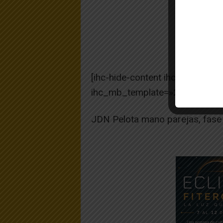
[ihc-hide-content ihc_mb_type
ihc_mb_template=»2″ ]
JDN Pelota mano parejas, fase 