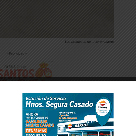
Las promesas no tuvieron suerte
-- Publicidad --