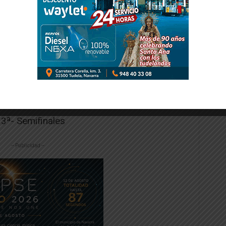
=»show» ihc_mb_who=»4,5,6,7,8,9″
3ª- Semifinales
-- Publicidad --