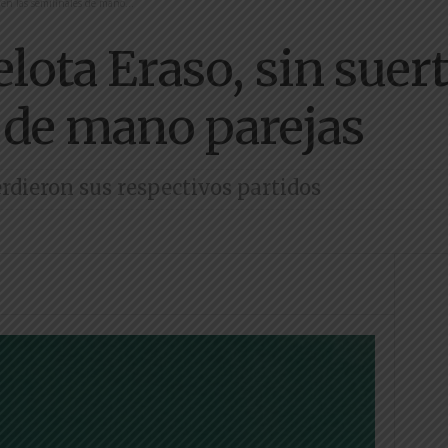
 en las semifinales de mano...
elota Eraso, sin suert
 de mano parejas
erdieron sus respectivos partidos