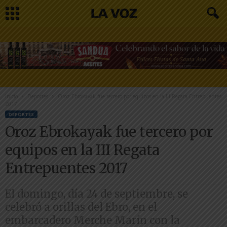
Inicio
Deportes
Oroz Ebrokayak fue tercero por equipos en la III Regata Entrepuentes
2017
DEPORTES
Oroz Ebrokayak fue tercero por
equipos en la III Regata
Entrepuentes 2017
El domingo, día 24 de septiembre, se
celebró a orillas del Ebro, en el
embarcadero Merche Marín con la