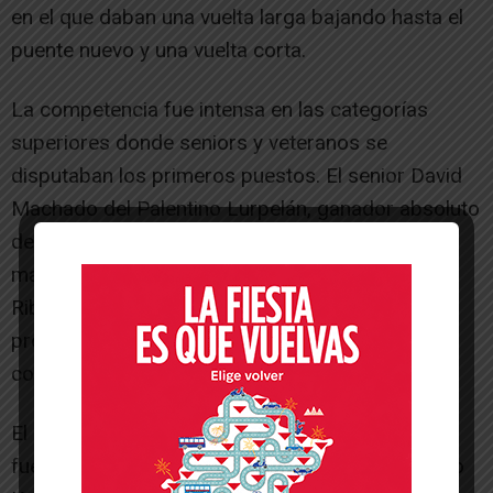
en el que daban una vuelta larga bajando hasta el
puente nuevo y una vuelta corta.
La competencia fue intensa en las categorías
superiores donde seniors y veteranos se
disputaban los primeros puestos. El senior David
Machado del Palentino Lurpelán, ganador absoluto
de las ediciones 2015 y 2016, temía, según
manifestó, la buena forma de los palistas del
Ribera de Oviedo que acudían por primera vez, y
predijo que la regata iba a estar muy reñida, tal y
como posteriormente pudimos comprobar.
El ganador absoluto de la prueba en k1 hombres
fue Asley Rodríguez Naredo de La Ribera-Oviedo