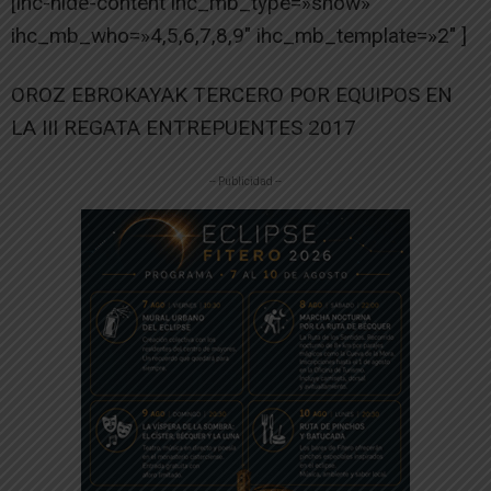
[ihc-hide-content ihc_mb_type=»show»
ihc_mb_who=»4,5,6,7,8,9″ ihc_mb_template=»2″ ]
OROZ EBROKAYAK TERCERO POR EQUIPOS EN
LA III REGATA ENTREPUENTES 2017
-- Publicidad --