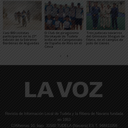
Casi 800 ciclistas
El Club de piragüismo
Tres judocas navarros
participaron en la 27ª
Ebrokayak de Tudela
del Gimnasio Shogun de
edición de la Extreme
brilla en el Campeonato
Fitero, en el campus de
Bardenas de Arguedas
de España de Ríos en el
judo de Llanes
Cinca
Revista de Información Local de Tudela y la Ribera de Navarra fundada
en 1953
C/Alhemas 10, bajo. 31500 TUDELA (Navarra) ES T. 948411059