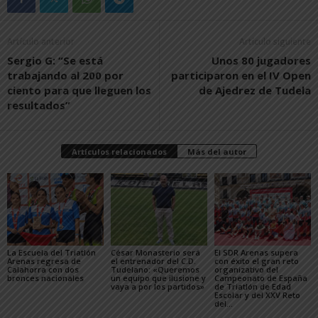
Artículo anterior
Artículo siguiente
Sergio G: “Se está
Unos 80 jugadores
trabajando al 200 por
participaron en el IV Open
ciento para que lleguen los
de Ajedrez de Tudela
resultados”
Artículos relacionados
Más del autor
La Escuela del Triatlón
César Monasterio será
El SDR Arenas supera
Arenas regresa de
el entrenador del C.D.
con éxito el gran reto
Calahorra con dos
Tudelano: «Queremos
organizativo del
bronces nacionales
un equipo que ilusione y
Campeonato de España
vaya a por los partidos»
de Triatlón de Edad
Escolar y del XXV Reto
del...