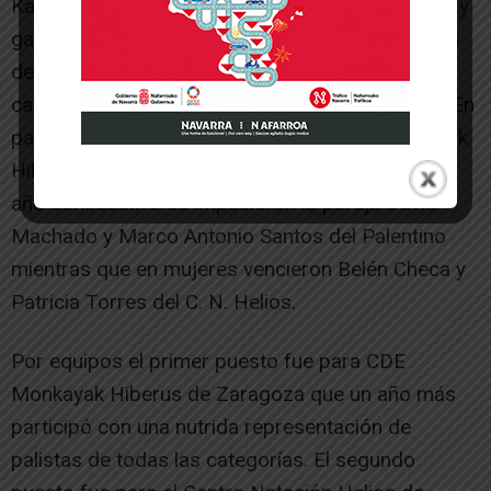
Kayak (26:12:45). En el K1 mujeres la vencedora y
ganadora absoluta de la regata fue Amaia Osaba
del Piragüismo Pamplona (29:54:96), la reciente
campeona del Descenso Internacional del Sella. En
paracanoe venció Clara Gaudo del CDE Monkayak
Hiberus. En la modalidad K2 senior y por tercer
año consecutivo se impusieron la pareja David
Machado y Marco Antonio Santos del Palentino
mientras que en mujeres vencieron Belén Checa y
Patricia Torres del C. N. Helios.
Por equipos el primer puesto fue para CDE
Monkayak Hiberus de Zaragoza que un año más
participó con una nutrida representación de
palistas de todas las categorías. El segundo