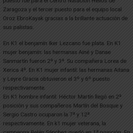
puesto fue para el Centro Natación Helios de
Zaragoza y el tercer puesto para el equipo local
Oroz EbroKayak gracias a la brillante actuación de
sus palistas.
En K1 el benjamín Iker Lezcano fue plata. En K1
mujer benjamín: las hermanas Ainé y Danae
Sanmartín fueron 2ª y 3ª. Su compañera Lorea de
Xerica 4ª. En K1 mujer infantil: las hermanas Aitana
y Leyre Gracia obtuvieron el 3º y 6º puesto
respectivamente.
En K1 hombre infantil: Héctor Martín llegó en 2ª
posición y sus compañeros Martín del Bosque y
Sergio Castro ocuparon la 7ª y 12ª
respectivamente. En k1 mujer veterana, la
campeona Belén Sánchez quedó en 1ª posición. En