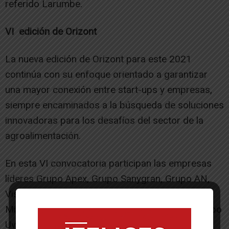
referido Larumbe.
VI edición de Orizont
La nueva edición de Orizont para este 2021
continúa con su enfoque orientado a garantizar
una mayor conexión entre start-ups y empresas,
siempre encaminados a la búsqueda de soluciones
innovadoras para los desafíos del sector de la
agroalimentación.
En esta VI convocatoria participan las empresas
líderes Grupo Apex, Grupo Sanygran, Grupo AN,
Viscofan, Grupo IAN, Iberfruta, Florette, General
Mills, Goikoa, The Real Green Food, Eroski y Grupo
Uvesa que junto a Orizont, pretenden encontrar