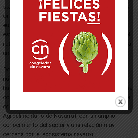
start-ups que sean capaces solucionar sus retos.
Orizont ofrece un contrato mínimo de 25.000
euros para que la start-up pueda desarrollar las
estrategias necesarias encaminadas a resolver el
reto de la empresa líder y, además, dará acceso a
una financiación total de hasta 400.000 euros.
Desde su inicio, Orizont cuenta con un amplio
número de empresas en el Consejo Asesor, que
han apoyado tanto en la definición de la estrategia
como en la selección de proyectos. En esta sexta
edición se ha incorporado Nagrifood, (Cluster
Agroalimentario de Navarra), con un amplio
conocimiento del sector y una relación muy
cercana con el ecosistema navarro.