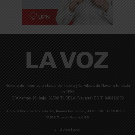
Revista de Información Local de Tudela y la Ribera de Navarra fundada
en 1953
C/Alhemas 10, bajo. 31500 TUDELA (Navarra) ES T. 948411059
Edita © Córdoba Acarreta AC, Ramos Hernández, JJ S.I. CIF · E-71185169 ·
31500 Tudela (Navarra) ES
Aviso Legal