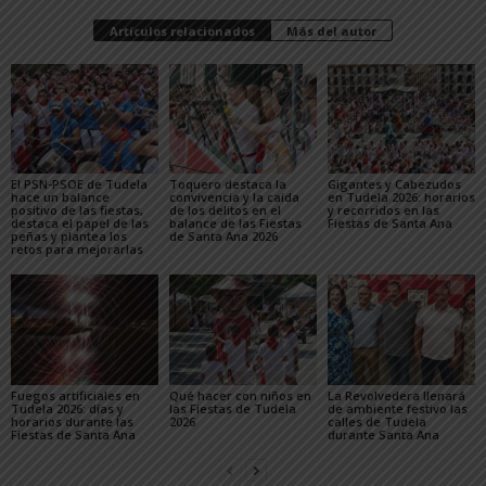
Artículos relacionados
Más del autor
El PSN-PSOE de Tudela
Toquero destaca la
Gigantes y Cabezudos
hace un balance
convivencia y la caída
en Tudela 2026: horarios
positivo de las fiestas,
de los delitos en el
y recorridos en las
destaca el papel de las
balance de las Fiestas
Fiestas de Santa Ana
peñas y plantea los
de Santa Ana 2026
retos para mejorarlas
Fuegos artificiales en
Qué hacer con niños en
La Revolvedera llenará
Tudela 2026: días y
las Fiestas de Tudela
de ambiente festivo las
horarios durante las
2026
calles de Tudela
Fiestas de Santa Ana
durante Santa Ana