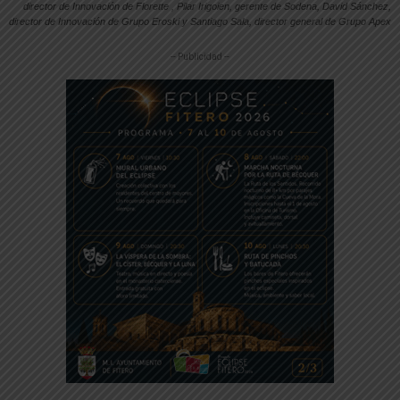
director de Innovación de Florette , Pilar Irigoien, gerente de Sodena, David Sánchez,
director de Innovación de Grupo Eroski y Santiago Sala, director general de Grupo Apex
-- Publicidad --