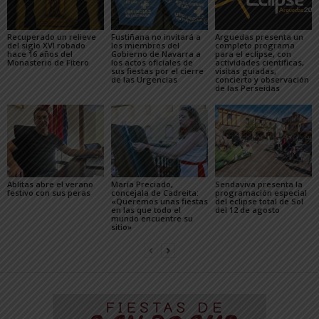
Recuperado un relieve
Fustiñana no invitará a
Arguedas presenta un
del siglo XVI robado
los miembros del
completo programa
hace 16 años del
Gobierno de Navarra a
para el eclipse, con
Monasterio de Fitero
los actos oficiales de
actividades científicas,
sus fiestas por el cierre
visitas guiadas,
de las Urgencias
concierto y observación
de las Perseidas
Ablitas abre el verano
María Preciado,
Sendaviva presenta la
festivo con sus peras
concejala de Cadreita:
programación especial
«Queremos unas fiestas
del eclipse total de Sol
en las que todo el
del 12 de agosto
mundo encuentre su
sitio»