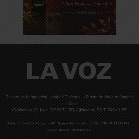
Revista de Información Local de Tudela y la Ribera de Navarra fundada
en 1953
C/Alhemas 10, bajo. 31500 TUDELA (Navarra) ES T. 948411059
Edita © Córdoba Acarreta AC, Ramos Hernández, JJ S.I. CIF · E-71185169 ·
31500 Tudela (Navarra) ES