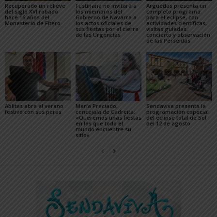
Recuperado un relieve
Fustiñana no invitará a
Arguedas presenta un
del siglo XVI robado
los miembros del
completo programa
hace 16 años del
Gobierno de Navarra a
para el eclipse, con
Monasterio de Fitero
los actos oficiales de
actividades científicas,
sus fiestas por el cierre
visitas guiadas,
de las Urgencias
concierto y observación
de las Perseidas
Ablitas abre el verano
María Preciado,
Sendaviva presenta la
festivo con sus peras
concejala de Cadreita:
programación especial
«Queremos unas fiestas
del eclipse total de Sol
en las que todo el
del 12 de agosto
mundo encuentre su
sitio»