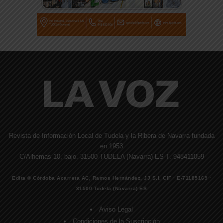
Revista de Información Local de Tudela y la Ribera de Navarra fundada
en 1953
C/Alhemas 10, bajo. 31500 TUDELA (Navarra) ES T. 948411059
Edita © Córdoba Acarreta AC, Ramos Hernández, JJ S.I. CIF · E-71185169 ·
31500 Tudela (Navarra) ES
Aviso Legal
Condiciones de la Suscripción