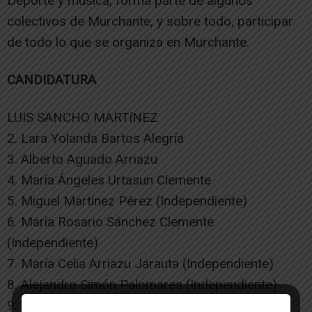
Deporte y música, forma parte de algunos
colectivos de Murchante, y sobre todo, participar
de todo lo que se organiza en Murchante.
CANDIDATURA
LUIS SANCHO MARTíNEZ
2. Lara Yolanda Bartos Alegría
3. Alberto Aguado Arriazu
4. María Ángeles Urtasun Clemente
5. Miguel Martínez Pérez (Independiente)
6. María Rosario Sánchez Clemente
(Independiente)
7. María Celia Arriazu Jarauta (Independiente)
8. Alejandro Simón Palomares (Independiente)
9. María Inés Orta Lavilla