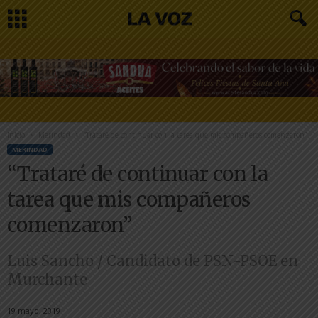
Inicio
Merindad
“Trataré de continuar con la tarea que mis compañeros comenzaron”
MERINDAD
“Trataré de continuar con la
tarea que mis compañeros
comenzaron”
Luis Sancho / Candidato de PSN-PSOE en
Murchante
19 mayo, 2019