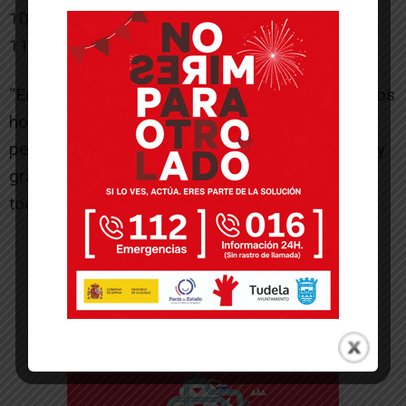
10. Ana Saso Martínez (Independiente)
11. José Ramón Lizar Planillo (Independiente)
“En nuestra lista predominan las mujeres sobre los
hombres, gentes con y sin experiencia municipal,
pero todos con una ilusión y responsabilidad muy
grandes por trabajar para su pueblo, en el que
todos ellos residen”.
-- Publicidad --