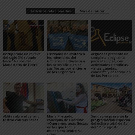
Artículos relacionados
Más del autor
Recuperado un relieve
Fustiñana no invitará a
Arguedas presenta un
del siglo XVI robado
los miembros del
completo programa
hace 16 años del
Gobierno de Navarra a
para el eclipse, con
Monasterio de Fitero
los actos oficiales de
actividades científicas,
sus fiestas por el cierre
visitas guiadas,
de las Urgencias
concierto y observación
de las Perseidas
Ablitas abre el verano
María Preciado,
Sendaviva presenta la
festivo con sus peras
concejala de Cadreita:
programación especial
«Queremos unas fiestas
del eclipse total de Sol
en las que todo el
del 12 de agosto
mundo encuentre su
sitio»