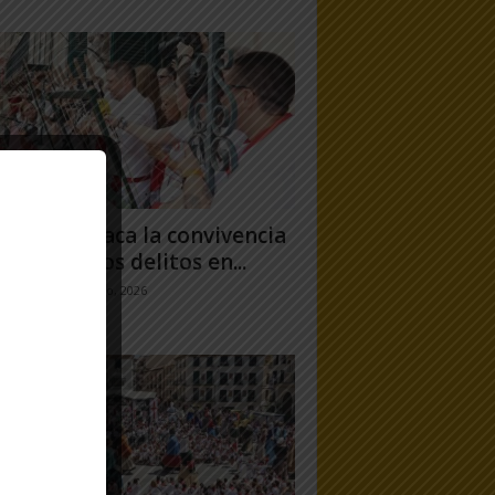
uero destaca la convivencia
 caída de los delitos en...
jo Ramos
-
31 julio, 2026