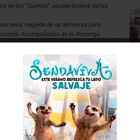
sta de los “Quintos”, apoderándose de las
una misa, seguida de un almuerzo para
e comida. Acompañados de la charanga,
y, por la noche, coincidieron en el restaurante
 cenar.[/ihc-hide-content]
Toq
y la
Juan