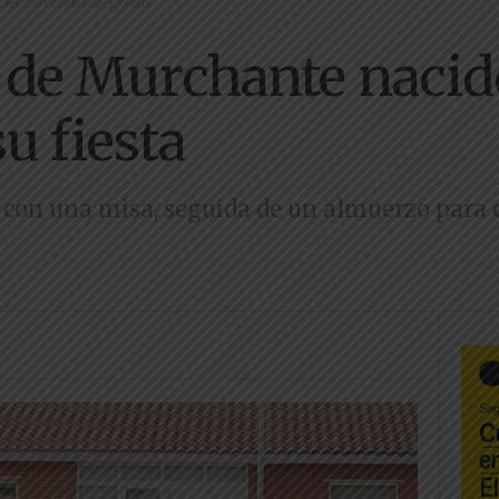
 en 2001 celebraron su fiesta
 de Murchante nacid
u fiesta
con una misa, seguida de un almuerzo para c