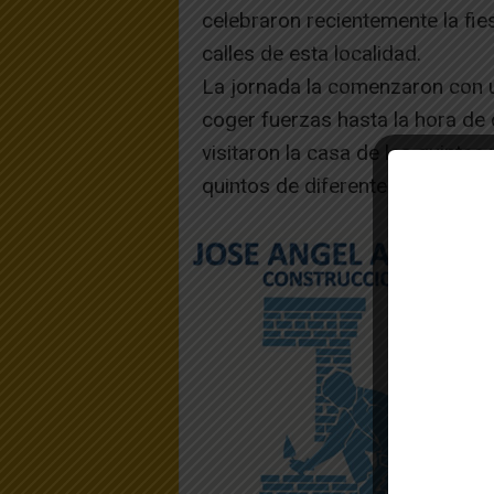
celebraron recientemente la fie
calles de esta localidad.
La jornada la comenzaron con 
coger fuerzas hasta la hora d
visitaron la casa de las quintas 
quintos de diferentes años para