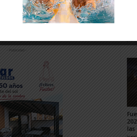
Gig
Tud
rec
Juan
-- Publicidad --
Fue
202
las 
Juan