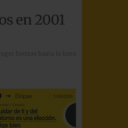
os en 2001
oger fuerzas hasta la hora