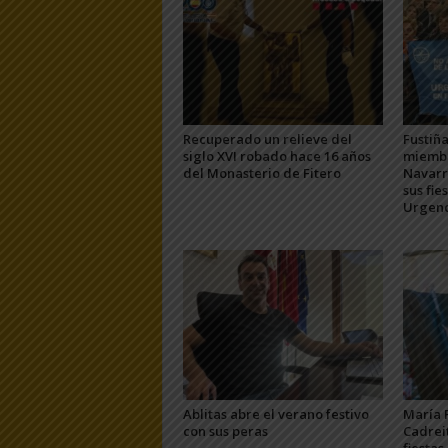
Recuperado un relieve del
Fustiña
siglo XVI robado hace 16 años
miembr
del Monasterio de Fitero
Navarra
sus fie
Urgenc
Ablitas abre el verano festivo
María 
con sus peras
Cadrei