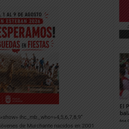
El 
bal
=»show» ihc_mb_who=»4,5,6,7,8,9″
Ana 
jóvenes de Murchante nacidos en 2001