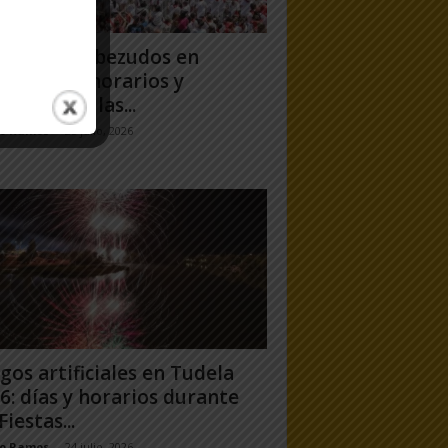
antes y Cabezudos en
ela 2026: horarios y
orridos en las...
jo Ramos
-
25 julio, 2026
gos artificiales en Tudela
6: días y horarios durante
Fiestas...
jo Ramos
-
24 julio, 2026