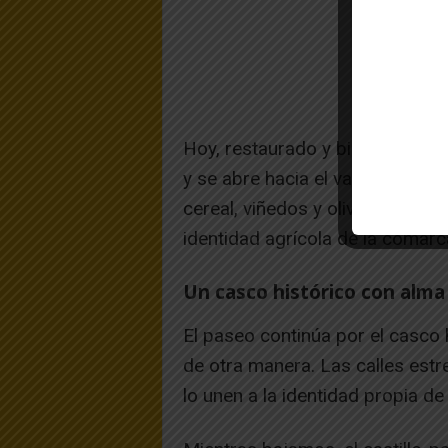
Hoy, restaurado y bien conserva
y se abre hacia el valle del E
cereal, viñedos y olivos que d
identidad agrícola de la comarc
Un casco histórico con alma
El paseo continúa por el casco 
de otra manera. Las calles estrec
lo unen a la identidad propia de 