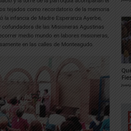
lacio y la torre de la parroquia acompañan el
 los tejados como recordatorio de la memoria
ó la infancia de Madre Esperanza Ayerbe,
 y cofundadora de las Misioneras Agustinas
a recorrer medio mundo en labores misioneras,
isamente en las calles de Monteagudo.
Qué
Fie
Juan