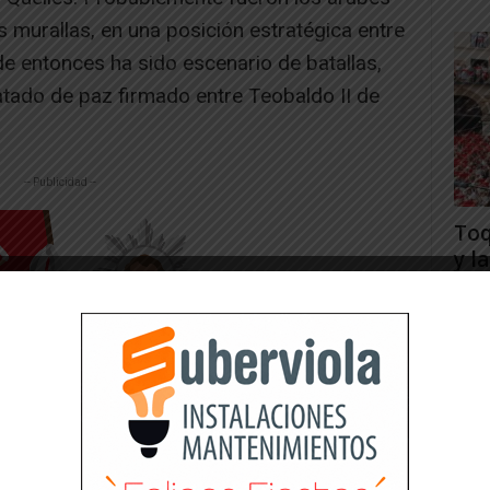
 murallas, en una posición estratégica entre
de entonces ha sido escenario de batallas,
atado de paz firmado entre Teobaldo II de
-- Publicidad --
Toq
y la
Juan