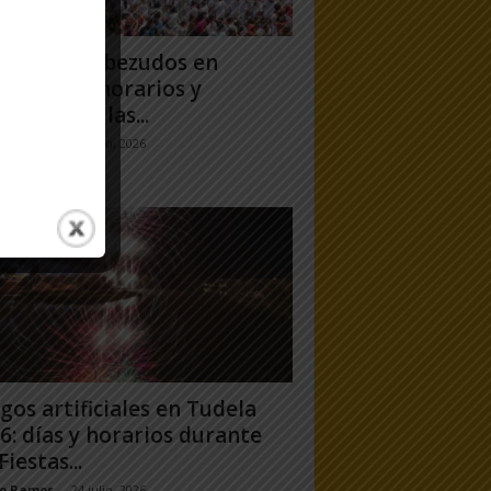
antes y Cabezudos en
ela 2026: horarios y
orridos en las...
jo Ramos
-
25 julio, 2026
gos artificiales en Tudela
6: días y horarios durante
Fiestas...
jo Ramos
-
24 julio, 2026