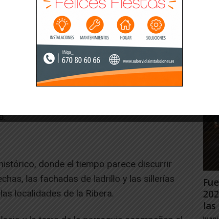
Gig
Tud
rec
Juan
do, el castillo sigue dominando el horizonte
bro y el Moncayo, rodeado de campos de
esde la época romana han marcado la
a.
histórico, donde el tiempo parece discurrir
has, las fachadas de ladrillo y las sillerías
Fue
las localidades de la Ribera.
202
las 
Juan