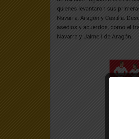
quienes levantaron sus primeras
Navarra, Aragón y Castilla. Des
asedios y acuerdos, como el tr
Navarra y Jaime I de Aragón.