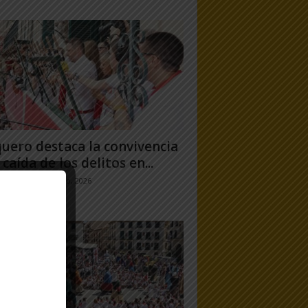
uero destaca la convivencia
 caída de los delitos en...
jo Ramos
-
31 julio, 2026