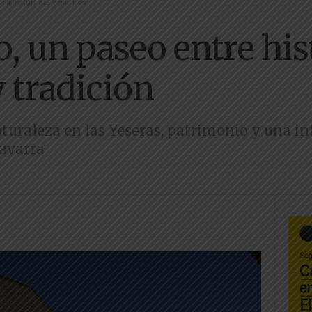
ia, naturaleza y tradición
 un paseo entre hist
y tradición
naturaleza en las Yeseras, patrimonio y una i
Navarra