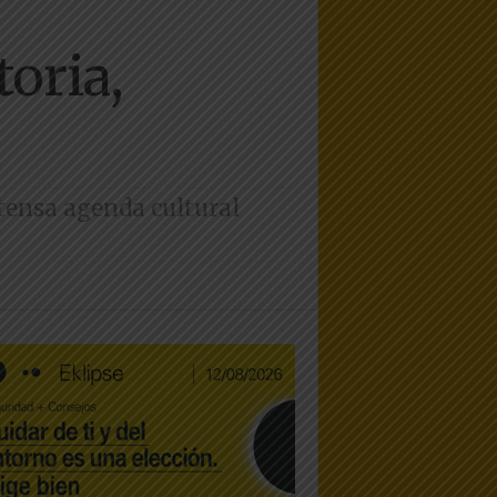
oria,
ntensa agenda cultural