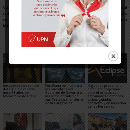
Valtierra se prepara para
Carta del Servicio Normal
celebrar la quinta edición
de Urgencias (SNU) de
de su Fin de Semana de la
Tudela
Música
Artículos relacionados
Más del autor
Recuperado un relieve
Fustiñana no invitará a
Arguedas presenta un
del siglo XVI robado
los miembros del
completo programa
hace 16 años del
Gobierno de Navarra a
para el eclipse, con
Monasterio de Fitero
los actos oficiales de
actividades científicas,
sus fiestas por el cierre
visitas guiadas,
de las Urgencias
concierto y observación
de las Perseidas