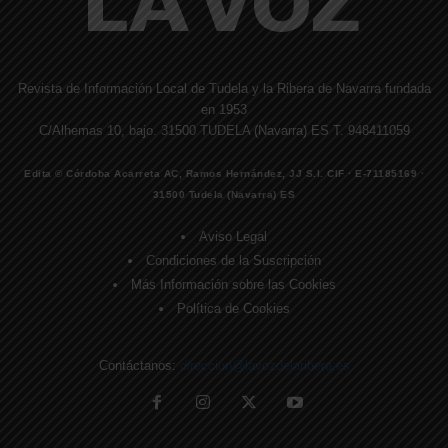
Revista de Información Local de Tudela y la Ribera de Navarra fundada
en 1953
C/Alhemas 10, bajo. 31500 TUDELA (Navarra) ES T. 948411059
Edita © Córdoba Acarreta AC, Ramos Hernández, JJ S.I. CIF · E-71185169 ·
31500 Tudela (Navarra) ES
Aviso Legal
Condiciones de la Suscripción
Más Información sobre las Cookies
Política de Cookies
Contáctanos:
direccion@lavozdelaribera.es