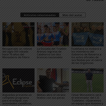
Artículos relacionados
Más del autor
Recuperado un relieve
La Escuela del Triatlón
Fustiñana no invitará a
del siglo XVI robado
Arenas regresa de
los miembros del
hace 16 años del
Calahorra con dos
Gobierno de Navarra a
Monasterio de Fitero
bronces nacionales
los actos oficiales de
sus fiestas por el cierre
de las Urgencias
Arguedas presenta un
Ablitas abre el verano
César Monasterio será
completo programa
festivo con sus peras
el entrenador del C.D.
para el eclipse, con
Tudelano: «Queremos
actividades científicas,
un equipo que ilusione y