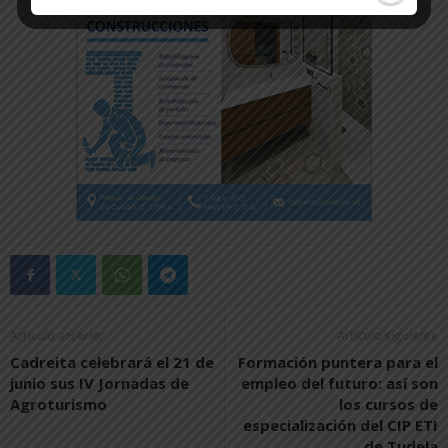
Artículo anterior
Artículo siguiente
Cadreita celebrará el 21 de
Formación puntera para el
junio sus IV Jornadas de
empleo del futuro: así son
Agroturismo
los cursos de
especialización del CIP ETI
de Tudela