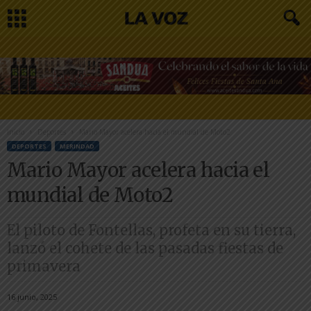
Inicio
Deportes
Mario Mayor acelera hacia el mundial de Moto2
DEPORTES
MERINDAD
Mario Mayor acelera hacia el
mundial de Moto2
El piloto de Fontellas, profeta en su tierra,
lanzó el cohete de las pasadas fiestas de
primavera
16 junio, 2025