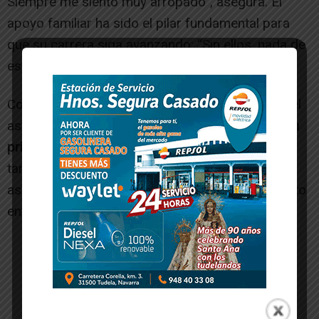
Siempre me siento muy arropado”, asegura. El
apoyo familiar ha sido el pilar fundamental para
que su carrera siga avanzando: “Sin ellos, nada de
esto sería posible”, confiesa.
Con la vista puesta en las próximas citas sobre el
asfalto, Mario Mayor sigue
quemando etapas sin
prisa, pero sin pausa
, demostrando que Navarra
también tiene talento sobre dos ruedas y
aspirando a que su moto pueda sonar muy pronto
entre los mejores del mundo.
-- Publicidad --