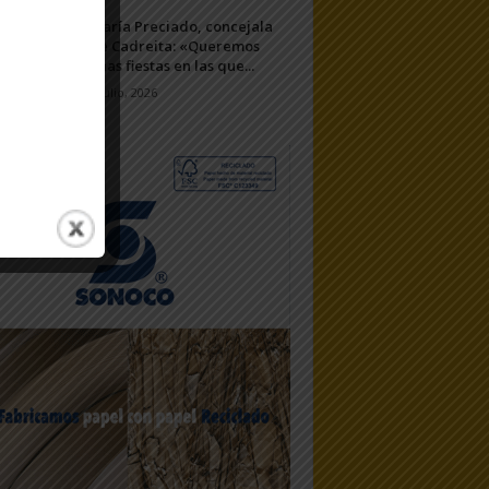
María Preciado, concejala
de Cadreita: «Queremos
unas fiestas en las que...
7 julio, 2026