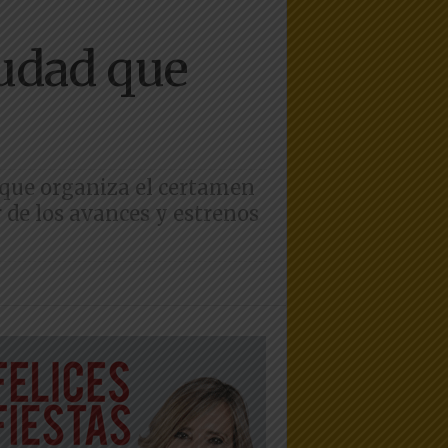
iudad que
 que organiza el certamen
r de los avances y estrenos