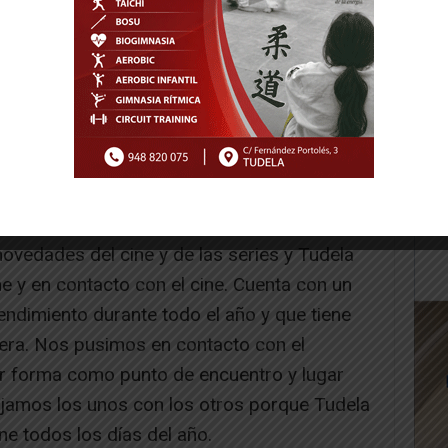
Tudela?
amen que se hace en otros países
novedades del cine y de las series y Tudela
ne y en contacto con el cine. Cuenta con un
ndimiento durante todo el año y que tiene
ra. Nos pusimos en contacto con el
 forma como punto de encuentro y lugar
jamos los unos con los otros porque Tudela
ne todos los días del año.