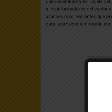
que desembarca en Tudela del j
a los informadores del sector y 
avances más relevantes que pr
para la próxima temporada audi