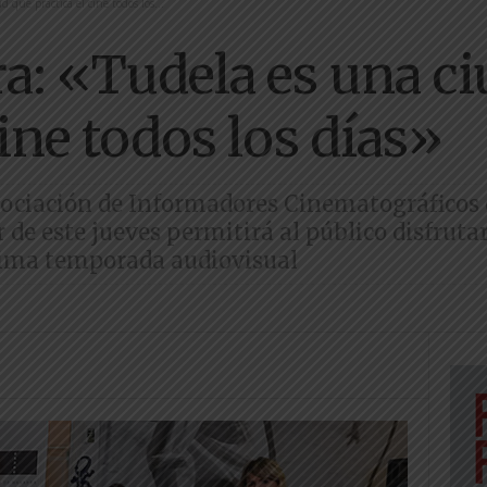
que practica el cine todos los...
a: «Tudela es una c
cine todos los días»
Asociación de Informadores Cinematográficos
 de este jueves permitirá al público disfruta
xima temporada audiovisual