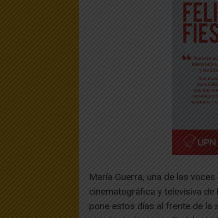
María Guerra, una de las voces 
cinematográfica y televisiva d
pone estos días al frente de la