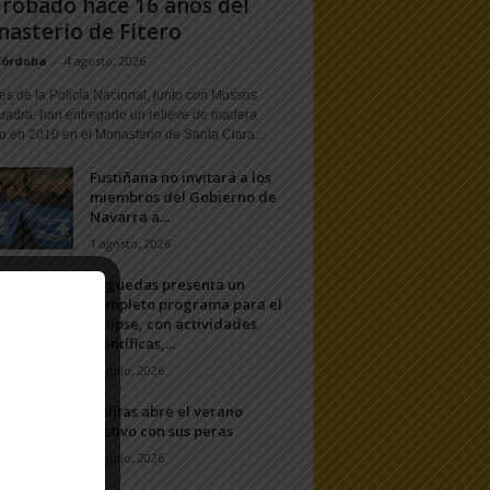
 robado hace 16 años del
asterio de Fitero
Córdoba
-
4 agosto, 2026
s de la Policía Nacional, junto con Mossos
uadra, han entregado un relieve de madera
o en 2010 en el Monasterio de Santa Clara...
Fustiñana no invitará a los
miembros del Gobierno de
Navarra a...
1 agosto, 2026
Arguedas presenta un
completo programa para el
eclipse, con actividades
científicas,...
20 julio, 2026
Ablitas abre el verano
festivo con sus peras
11 julio, 2026