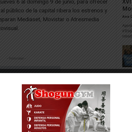
XVI
ueves 6 al domingo 9 de junio, para ofrecer
Mon
al público de la capital ribera los estrenos y
Ana 
eparan Mediaset, Movistar o Atresmedia
Agente
ovisual.
d’Esq
robad
-- Publicidad --