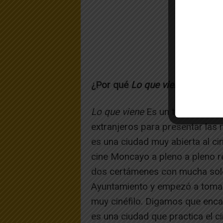
¿Por qué
Lo que viene
viene a 
Lo que viene
Es un tipo de cert
extranjeros para presentar las 
es una ciudad muy abierta al ci
cine Moncayo a pleno a pleno re
dos certámenes con mucha sole
Ayuntamiento y empezó a tomar
muy cinéfilo. Digamos que enca
es una ciudad que practica el ci