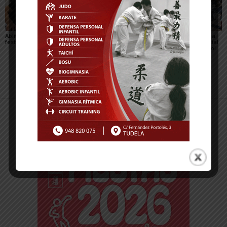
Ablitas abre el verano
María Preciado,
Sendaviva presenta la
festivo con sus peras
concejala de Cadreita:
programación especial
«Queremos unas fiestas
del eclipse total de Sol
en las que todo el
del 12 de agosto
mundo encuentre su
sitio»