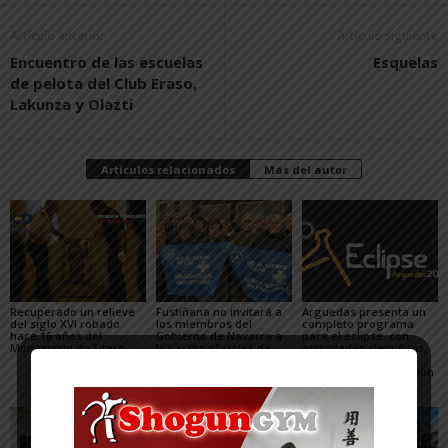
Artículo anterior
Artículo siguiente
Encuentro de las escuelas
Esquelas
de pelota del Club Eraso,
Lakunza y Olazti
Artículos relacionados
Más del autor
Recuperado un relieve
Fustiñana no invitará a
Arguedas presenta un
del siglo XVI robado
los miembros del
completo programa
hace 16 años del
Gobierno de Navarra a
para el eclipse, con
Monasterio de Fitero
los actos oficiales de
actividades científicas,
sus fiestas por el cierre
visitas guiadas,
de las Urgencias
concierto y observación
de las Perseidas