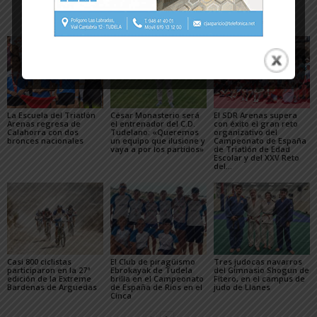
Artículos relacionados
Más del autor
La Escuela del Triatlón
César Monasterio será
El SDR Arenas supera
Arenas regresa de
el entrenador del C.D.
con éxito el gran reto
Calahorra con dos
Tudelano: «Queremos
organizativo del
bronces nacionales
un equipo que ilusione y
Campeonato de España
vaya a por los partidos»
de Triatlón de Edad
Escolar y del XXV Reto
del...
Casi 800 ciclistas
El Club de piragüismo
Tres judocas navarros
participaron en la 27ª
Ebrokayak de Tudela
del Gimnasio Shogun de
edición de la Extreme
brilla en el Campeonato
Fitero, en el campus de
Bardenas de Arguedas
de España de Ríos en el
judo de Llanes
Cinca