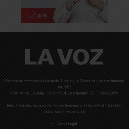
Revista de Información Local de Tudela y la Ribera de Navarra fundada
en 1953
C/Alhemas 10, bajo. 31500 TUDELA (Navarra) ES T. 948411059
Edita © Córdoba Acarreta AC, Ramos Hernández, JJ S.I. CIF · E-71185169 ·
31500 Tudela (Navarra) ES
Aviso Legal