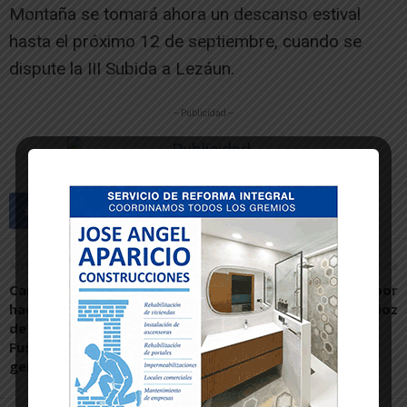
Montaña se tomará ahora un descanso estival
hasta el próximo 12 de septiembre, cuando se
dispute la III Subida a Lezáun.
-- Publicidad --
Artículo anterior
Artículo siguiente
Carlos Sangüesa: «Lo que
El día de la revelación, por
hace especiales las Fiestas
Carlos Muñoz
de la Juventud de
Fustiñana es nuestra
gente»